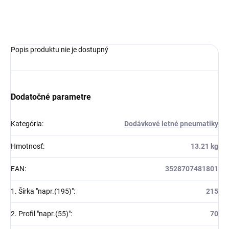
OPÝTAŤ SA
Popis produktu nie je dostupný
Dodatočné parametre
Kategória
:
Dodávkové letné pneumatiky
Hmotnosť
:
13.21 kg
EAN
:
3528707481801
1. Šírka "napr.(195)"
:
215
2. Profil "napr.(55)"
:
70