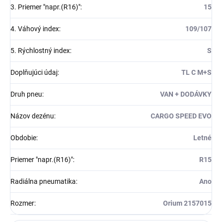
3. Priemer "napr.(R16)"
:
15
4. Váhový index
:
109/107
5. Rýchlostný index
:
S
Doplňujúci údaj
:
TL C M+S
Druh pneu
:
VAN + DODÁVKY
Názov dezénu
:
CARGO SPEED EVO
Obdobie
:
Letné
Priemer "napr.(R16)"
:
R15
Radiálna pneumatika
:
Ano
Rozmer
:
Orium 2157015