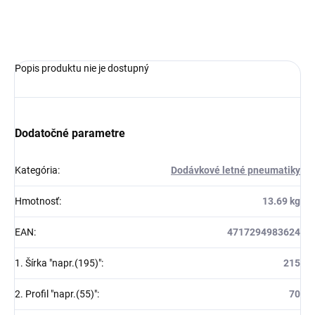
OPÝTAŤ SA
Popis produktu nie je dostupný
Dodatočné parametre
Kategória
:
Dodávkové letné pneumatiky
Hmotnosť
:
13.69 kg
EAN
:
4717294983624
1. Šírka "napr.(195)"
:
215
2. Profil "napr.(55)"
:
70