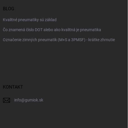
BLOG
Kvalitné pneumatiky sú základ
Čo znamená číslo DOT alebo ako kvalitná je pneumatika
Označenie zimných pneumatík (M+S a 3PMSF) - krátke zhrnutie
KONTAKT
info
@
gumiok.sk