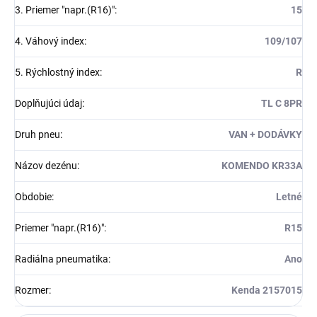
3. Priemer "napr.(R16)"
:
15
4. Váhový index
:
109/107
5. Rýchlostný index
:
R
Doplňujúci údaj
:
TL C 8PR
Druh pneu
:
VAN + DODÁVKY
Názov dezénu
:
KOMENDO KR33A
Obdobie
:
Letné
Priemer "napr.(R16)"
:
R15
Radiálna pneumatika
:
Ano
Rozmer
:
Kenda 2157015