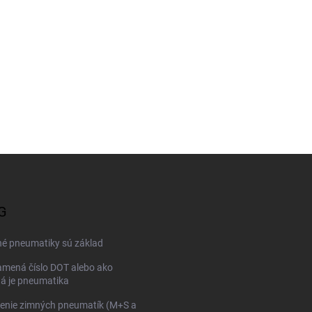
G
né pneumatiky sú základ
mená číslo DOT alebo ako
ná je pneumatika
enie zimných pneumatík (M+S a