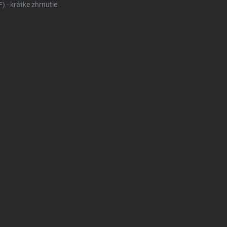
 - krátke zhrnutie
KONFIGURÁTOR PNEUMAT
V
DODÁVKY