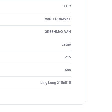
TL C
VAN + DODÁVKY
GREENMAX VAN
Letné
R15
Ano
Ling Long 2156515