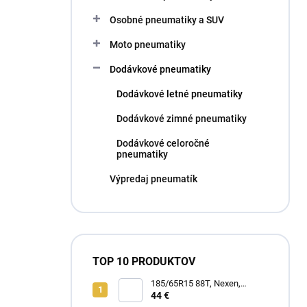
l
Osobné pneumatiky a SUV
Moto pneumatiky
Dodávkové pneumatiky
Dodávkové letné pneumatiky
Dodávkové zimné pneumatiky
Dodávkové celoročné
pneumatiky
Výpredaj pneumatík
TOP 10 PRODUKTOV
185/65R15 88T, Nexen,
WINGUARD SNOW G3 WH21
44 €