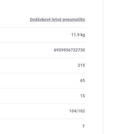
Dodávkové letné pneumatiky
11.9 kg
6959956722730
215
65
15
104/102
T