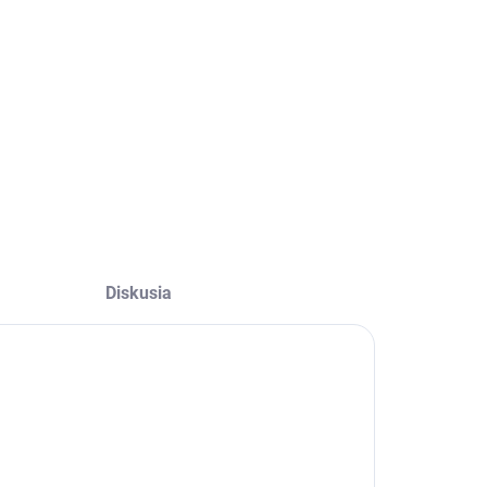
−
+
Pridať do košíka
OPÝTAŤ SA
Diskusia