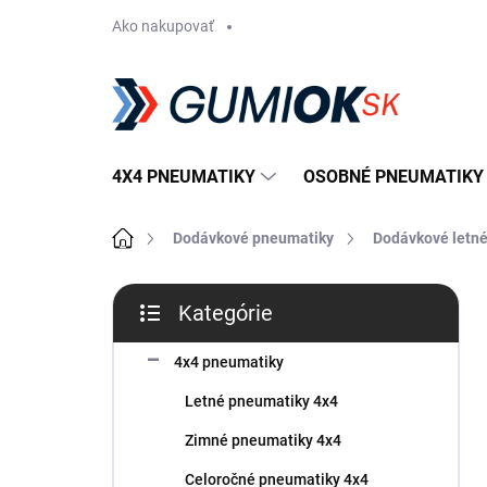
Prejsť
Ako nakupovať
na
obsah
4X4 PNEUMATIKY
OSOBNÉ PNEUMATIKY
Domov
Dodávkové pneumatiky
Dodávkové letn
B
Kategórie
o
Preskočiť
č
kategórie
n
4x4 pneumatiky
ý
Letné pneumatiky 4x4
p
a
Zimné pneumatiky 4x4
n
Celoročné pneumatiky 4x4
e