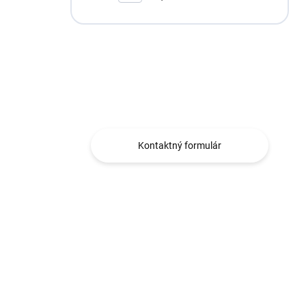
Máte otázku?
Obraťte sa na nás.
Kontaktný formulár