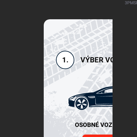
3PMSF)
VÝBER VOZIDLA
1.
OSOBNÉ VOZIDLÁ SU