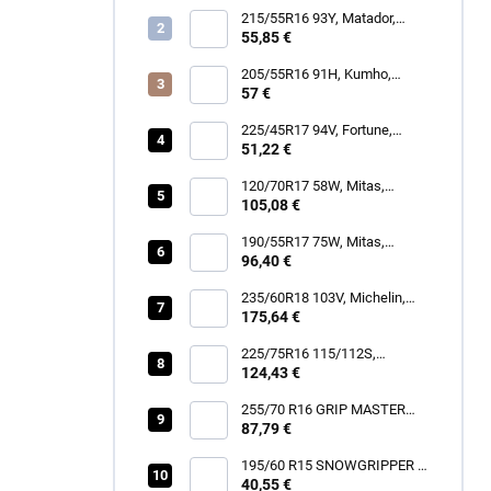
215/55R16 93Y, Matador,
MP47 HECTORRA 3
55,85 €
205/55R16 91H, Kumho,
WINTERCRAFT WP52+
57 €
225/45R17 94V, Fortune,
SNOWFUN FSR901
51,22 €
120/70R17 58W, Mitas,
SPORTFORCE+
105,08 €
190/55R17 75W, Mitas,
SPORTFORCE+
96,40 €
235/60R18 103V, Michelin,
LATITUDE TOUR HP
175,64 €
225/75R16 115/112S,
Hankook, RF12 DYNAPRO
124,43 €
AT2 XTREME
255/70 R16 GRIP MASTER
87,79 €
C/S [111] H
195/60 R15 SNOWGRIPPER I
[88] H
40,55 €