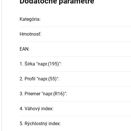
Dodatočné parametre
Kategória
:
Hmotnosť
:
EAN
:
1. Šírka "napr.(195)"
:
2. Profil "napr.(55)"
:
3. Priemer "napr.(R16)"
:
4. Váhový index
:
5. Rýchlostný index
: