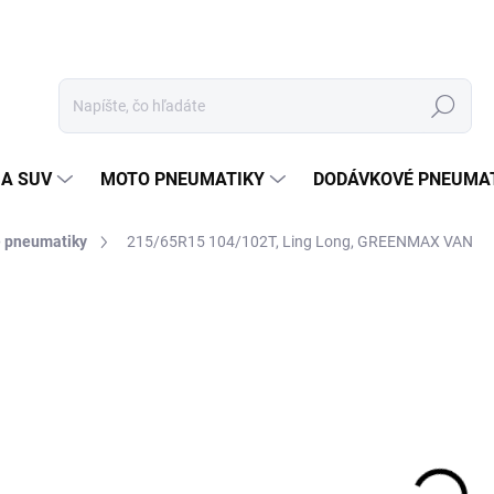
Hľadať
 A SUV
MOTO PNEUMATIKY
DODÁVKOVÉ PNEUMA
é pneumatiky
215/65R15 104/102T, Ling Long, GREENMAX VAN
Neohodnotené
Podrobnosti hodnotenia
ZNAČKA
79
Jedn
EXT
cena
MOŽ
DOR