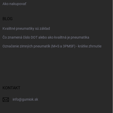
Ako nakupovať
BLOG
Kvalitné pneumatiky sú základ
Čo znamená číslo DOT alebo ako kvalitná je pneumatika
Označenie zimných pneumatík (M+S a 3PMSF) - krátke zhrnutie
KONTAKT
info
@
gumiok.sk