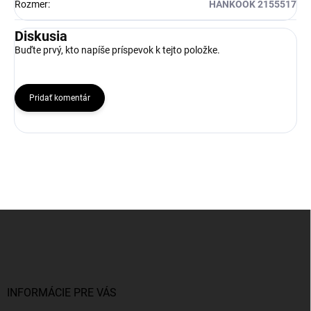
Rozmer
:
HANKOOK 2155517
Diskusia
Buďte prvý, kto napíše príspevok k tejto položke.
Pridať komentár
Z
á
p
ä
t
i
INFORMÁCIE PRE VÁS
e