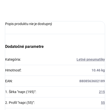
OPÝTAŤ SA
Popis produktu nie je dostupný
Dodatočné parametre
Kategória
:
Letné pneumatiky
Hmotnosť
:
10.46 kg
EAN
:
8808563602189
1. Šírka "napr.(195)"
:
215
2. Profil "napr.(55)"
:
55