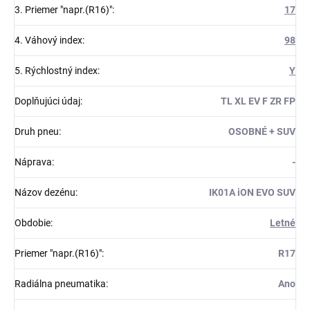
3. Priemer "napr.(R16)"
:
17
4. Váhový index
:
98
5. Rýchlostný index
:
Y
Doplňujúci údaj
:
TL XL EV F ZR FP
Druh pneu
:
OSOBNÉ + SUV
Náprava
:
-
Názov dezénu
:
IK01A iON EVO SUV
Obdobie
:
Letné
Priemer "napr.(R16)"
:
R17
Radiálna pneumatika
:
Ano