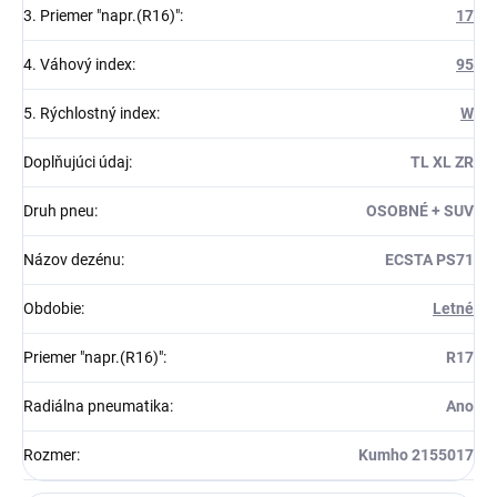
3. Priemer "napr.(R16)"
:
17
4. Váhový index
:
95
5. Rýchlostný index
:
W
Doplňujúci údaj
:
TL XL ZR
Druh pneu
:
OSOBNÉ + SUV
Názov dezénu
:
ECSTA PS71
Obdobie
:
Letné
Priemer "napr.(R16)"
:
R17
Radiálna pneumatika
:
Ano
Rozmer
:
Kumho 2155017