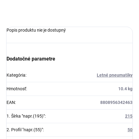
OPÝTAŤ SA
Popis produktu nie je dostupný
Dodatočné parametre
Kategória
:
Letné pneumatiky
Hmotnosť
:
10.4 kg
EAN
:
8808956342463
1. Šírka "napr.(195)"
:
215
2. Profil "napr.(55)"
:
50