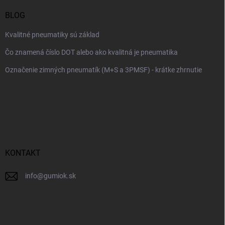
BLOG
Kvalitné pneumatiky sú základ
Čo znamená číslo DOT alebo ako kvalitná je pneumatika
Označenie zimných pneumatík (M+S a 3PMSF) - krátke zhrnutie
KONTAKT
info
@
gumiok.sk