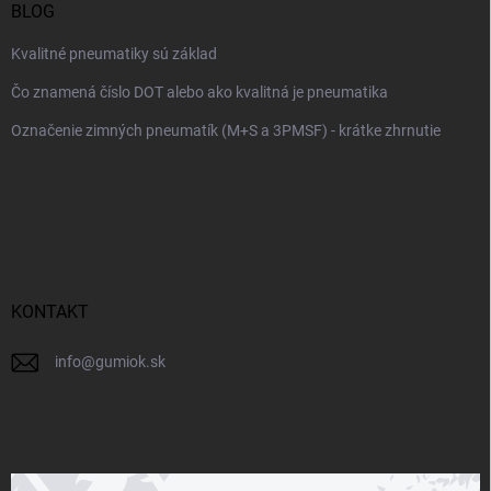
BLOG
Kvalitné pneumatiky sú základ
Čo znamená číslo DOT alebo ako kvalitná je pneumatika
Označenie zimných pneumatík (M+S a 3PMSF) - krátke zhrnutie
KONTAKT
info
@
gumiok.sk