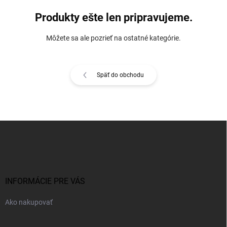
Produkty ešte len pripravujeme.
Môžete sa ale pozrieť na ostatné kategórie.
Späť do obchodu
Z
á
p
ä
t
i
INFORMÁCIE PRE VÁS
e
Ako nakupovať