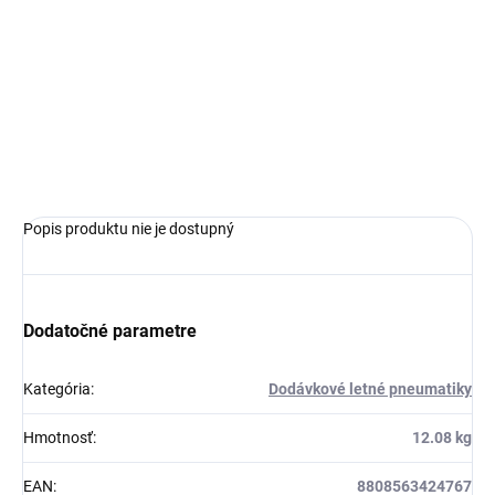
MOŽNOSTI
DORUČENIA
−
+
Pridať do košíka
OPÝTAŤ SA
Popis produktu nie je dostupný
Dodatočné parametre
Kategória
:
Dodávkové letné pneumatiky
Hmotnosť
:
12.08 kg
EAN
:
8808563424767