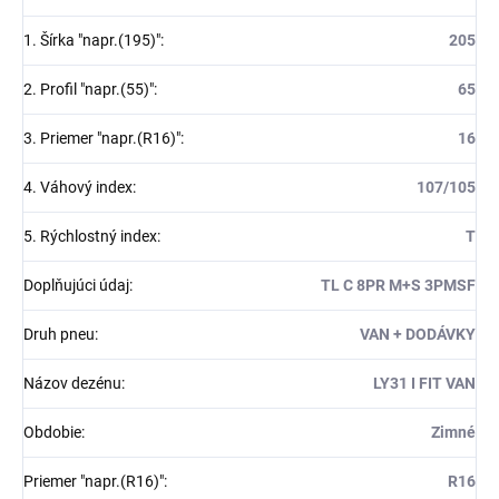
1. Šírka "napr.(195)"
:
205
2. Profil "napr.(55)"
:
65
3. Priemer "napr.(R16)"
:
16
4. Váhový index
:
107/105
5. Rýchlostný index
:
T
Doplňujúci údaj
:
TL C 8PR M+S 3PMSF
Druh pneu
:
VAN + DODÁVKY
Názov dezénu
:
LY31 I FIT VAN
Obdobie
:
Zimné
Priemer "napr.(R16)"
:
R16