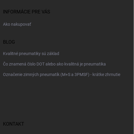
t
i
INFORMÁCIE PRE VÁS
e
Ako nakupovať
BLOG
Kvalitné pneumatiky sú základ
Čo znamená číslo DOT alebo ako kvalitná je pneumatika
Označenie zimných pneumatík (M+S a 3PMSF) - krátke zhrnutie
KONTAKT