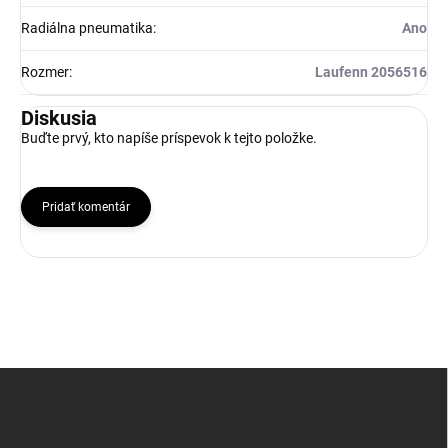
Radiálna pneumatika
:
Ano
Rozmer
:
Laufenn 2056516
Diskusia
Buďte prvý, kto napíše príspevok k tejto položke.
Pridať komentár
Z
á
p
ä