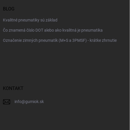
BLOG
Kvalitné pneumatiky sú základ
Čo znamená číslo DOT alebo ako kvalitná je pneumatika
Označenie zimných pneumatík (M+S a 3PMSF) - krátke zhrnutie
KONTAKT
info
@
gumiok.sk