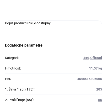
OPÝTAŤ SA
Popis produktu nie je dostupný
Dodatočné parametre
Kategória
:
4x4, Offroad
Hmotnosť
:
11.57 kg
EAN
:
4548515306065
1. Šírka "napr.(195)"
:
205
2. Profil "napr.(55)"
:
55