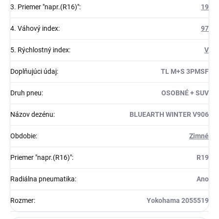
3. Priemer "napr.(R16)"
:
19
4. Váhový index
:
97
5. Rýchlostný index
:
V
Doplňujúci údaj
:
TL M+S 3PMSF
Druh pneu
:
OSOBNÉ + SUV
Názov dezénu
:
BLUEARTH WINTER V906
Obdobie
:
Zimné
Priemer "napr.(R16)"
:
R19
Radiálna pneumatika
:
Ano
Rozmer
:
Yokohama 2055519