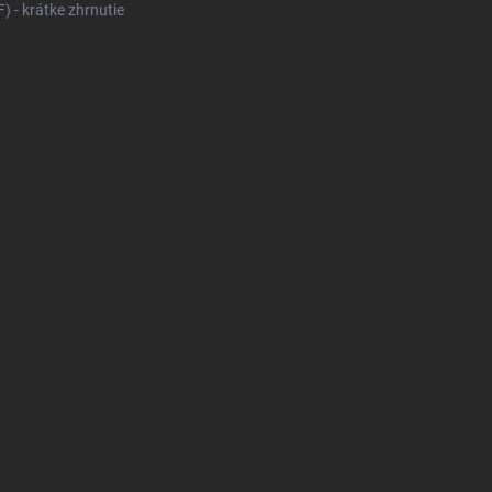
 - krátke zhrnutie
KONFIGURÁTOR PNEUMAT
V
DODÁVKY