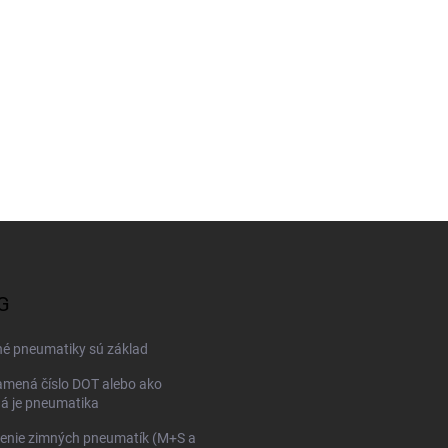
G
né pneumatiky sú základ
mená číslo DOT alebo ako
ná je pneumatika
enie zimných pneumatík (M+S a