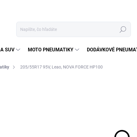
Hľadať
 A SUV
MOTO PNEUMATIKY
DODÁVKOVÉ PNEUMA
atiky
205/55R17 95V, Leao, NOVA FORCE HP100
Neohodnotené
Podrobnosti hodnotenia
ZNAČKA
11
Jedn
EXT
cena
MOŽ
DOR