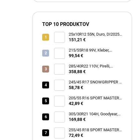
TOP 10 PRODUKTOV
25x10R12 55N, Duro, DI2025
POWER GRIP
151,21 €
215/55R18 99V, Kleber,
DYNAXER HP5 SUV
99,54 €
285/40R22 110V, Pirelli,
SCORPION ZERO ALL
358,88 €
SEASON
245/45 R17 SNOWGRIPPER I
58,78 €
[99] V XL FR
205/55 R16 SPORT MASTER
[91] V
42,89 €
305/30R21 104H, Goodyear,
EAGLE TOURING
169,88 €
255/45 R18 SPORT MASTER
72,49 €
[103] Y XL FR