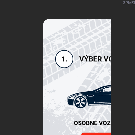
3PMSF)
VÝBER VOZIDLA
1.
OSOBNÉ VOZIDLÁ SU