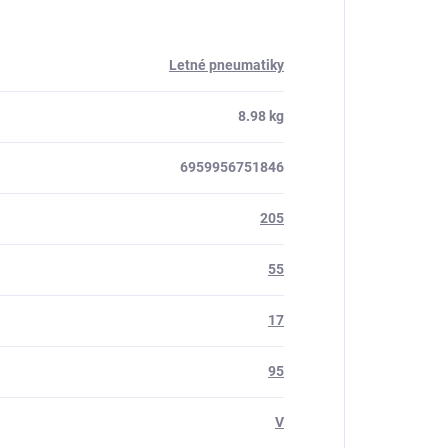
Letné pneumatiky
8.98 kg
6959956751846
205
55
17
95
V