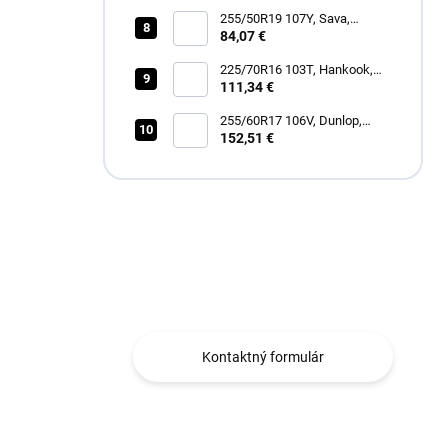
255/50R19 107Y, Sava,
INTENSA SUV 2
84,07 €
225/70R16 103T, Hankook,
RF11 DYNAPRO AT2
111,34 €
255/60R17 106V, Dunlop,
SPORT RESPONSE
152,51 €
Máte otázku?
Obraťte sa na nás.
Kontaktný formulár