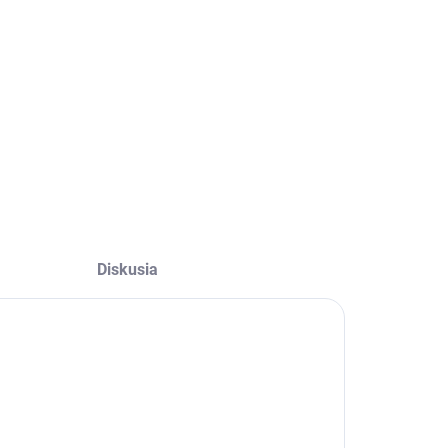
−
+
Pridať do košíka
OPÝTAŤ SA
Diskusia