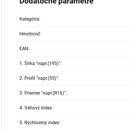
Dodatočné parametre
Kategória
:
Hmotnosť
:
EAN
:
1. Šírka "napr.(195)"
:
2. Profil "napr.(55)"
:
3. Priemer "napr.(R16)"
:
4. Váhový index
:
5. Rýchlostný index
: