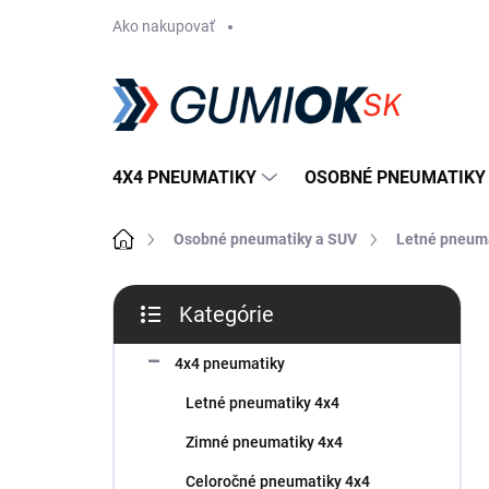
Prejsť
Ako nakupovať
na
obsah
4X4 PNEUMATIKY
OSOBNÉ PNEUMATIKY
Domov
Osobné pneumatiky a SUV
Letné pneum
B
Kategórie
o
Preskočiť
č
kategórie
n
4x4 pneumatiky
ý
Letné pneumatiky 4x4
p
a
Zimné pneumatiky 4x4
n
Celoročné pneumatiky 4x4
e