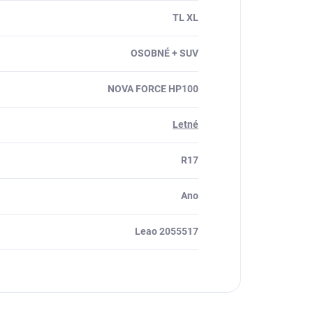
TL XL
OSOBNÉ + SUV
NOVA FORCE HP100
Letné
R17
Ano
Leao 2055517