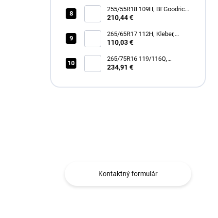
255/55R18 109H, BFGoodrich,
TRAIL-TERRAIN T/A
210,44 €
265/65R17 112H, Kleber,
DYNAXER HP5 SUV
110,03 €
265/75R16 119/116Q,
Goodyear, WRANGLER
234,91 €
DURATRAC RT
Máte otázku?
Obraťte sa na nás.
Kontaktný formulár