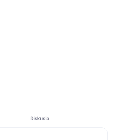
−
+
Pridať do košíka
OPÝTAŤ SA
Diskusia