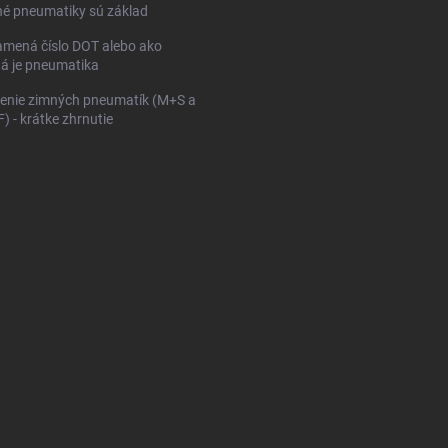
né pneumatiky sú základ
mená číslo DOT alebo ako
ná je pneumatika
enie zimných pneumatík (M+S a
 - krátke zhrnutie
KONFIGURÁTOR PNEUMAT