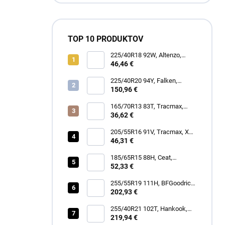
TOP 10 PRODUKTOV
225/40R18 92W, Altenzo,
SPORTS COMFORTER
46,46 €
225/40R20 94Y, Falken,
AZENIS FK520
150,96 €
165/70R13 83T, Tracmax,
TRAC SAVER A/S
36,62 €
205/55R16 91V, Tracmax, X
PRIVILO S-130
46,31 €
185/65R15 88H, Ceat,
ECODRIVE
52,33 €
255/55R19 111H, BFGoodrich,
TRAIL-TERRAIN T/A
202,93 €
255/40R21 102T, Hankook,
IK01A iON EVO SUV
219,94 €