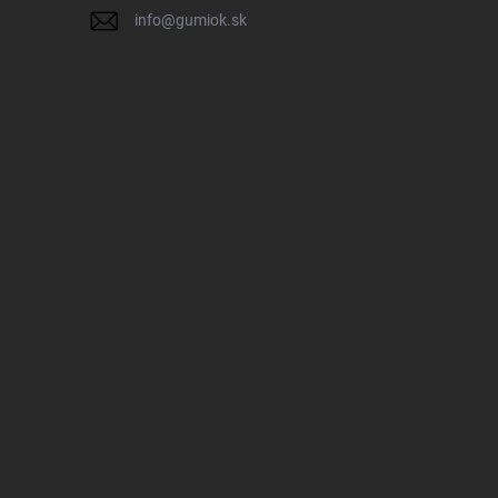
info
@
gumiok.sk
IK