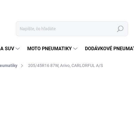
Hľadať
 A SUV
MOTO PNEUMATIKY
DODÁVKOVÉ PNEUMA
neumatiky
205/45R16 87W, Arivo, CARLORFUL A/S
Neohodnotené
Podrobnosti hodnotenia
ZNAČKA
56
Jedn
EXT
cena
MOŽ
DOR