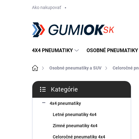
Prejsť
Ako nakupovať
na
obsah
4X4 PNEUMATIKY
OSOBNÉ PNEUMATIKY
Domov
Osobné pneumatiky a SUV
Celoročné p
B
Kategórie
o
Preskočiť
č
kategórie
n
4x4 pneumatiky
ý
Letné pneumatiky 4x4
p
a
Zimné pneumatiky 4x4
n
Celoročné pneumatiky 4x4
e