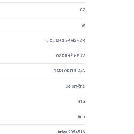
87
W
TL XL M+S 3PMSF ZR
OSOBNÉ + SUV
CARLORFUL A/S
Celoročné
R16
Ano
Arivo 2054516