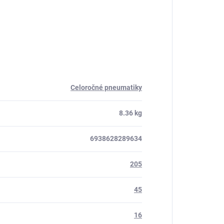
Celoročné pneumatiky
8.36 kg
6938628289634
205
45
16