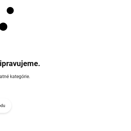
ripravujeme.
atné kategórie.
odu