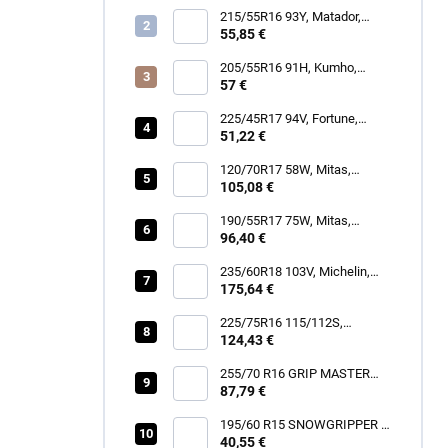
215/55R16 93Y, Matador,
MP47 HECTORRA 3
55,85 €
205/55R16 91H, Kumho,
WINTERCRAFT WP52+
57 €
225/45R17 94V, Fortune,
SNOWFUN FSR901
51,22 €
120/70R17 58W, Mitas,
SPORTFORCE+
105,08 €
190/55R17 75W, Mitas,
SPORTFORCE+
96,40 €
235/60R18 103V, Michelin,
LATITUDE TOUR HP
175,64 €
225/75R16 115/112S,
Hankook, RF12 DYNAPRO
124,43 €
AT2 XTREME
255/70 R16 GRIP MASTER
87,79 €
C/S [111] H
195/60 R15 SNOWGRIPPER I
[88] H
40,55 €