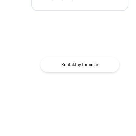
Máte otázku?
Obraťte sa na nás.
Kontaktný formulár