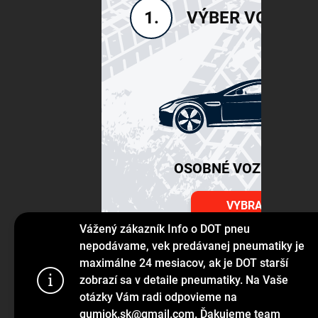
VÝBER VOZIDLA
1.
OSOBNÉ VOZIDLÁ SU
VYBRAŤ
Vážený zákazník Info o DOT pneu
nepodávame, vek predávanej pneumatiky je
maximálne 24 mesiacov, ak je DOT starší
Používame s
zobrazí sa v detaile pneumatiky. Na Vaše
prehliadanie
otázky Vám radi odpovieme na
jej funkcie,
gumiok.sk@gmail.com. Ďakujeme team