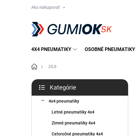
Prejsť
Ako nakupovať
na
obsah
4X4 PNEUMATIKY
OSOBNÉ PNEUMATIKY
Domov
20,8
B
Kategórie
o
Preskočiť
č
kategórie
n
4x4 pneumatiky
ý
Letné pneumatiky 4x4
p
a
Zimné pneumatiky 4x4
n
Celoročné pneumatiky 4x4
e