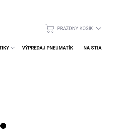
PRÁZDNY KOŠÍK
NÁKUPNÝ
KOŠÍK
TIKY
VÝPREDAJ PNEUMATÍK
NA STIAHNUTIE
N