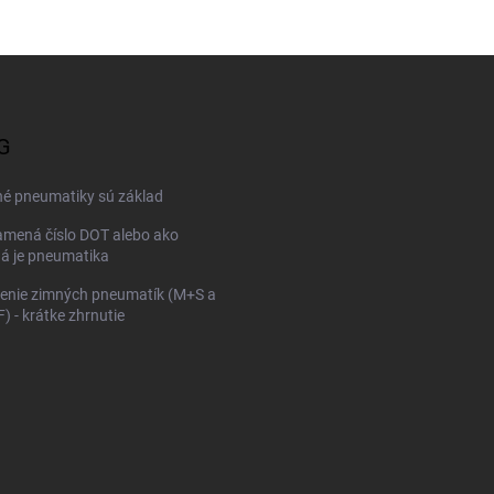
G
né pneumatiky sú základ
mená číslo DOT alebo ako
ná je pneumatika
enie zimných pneumatík (M+S a
 - krátke zhrnutie
KONFIGURÁTOR PNEUMAT