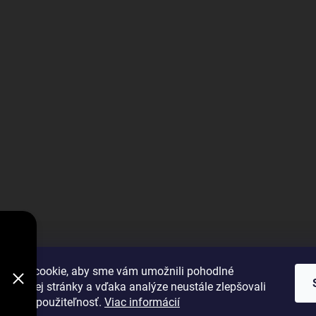
V
DODÁVKY
VYBRAŤ
úbory cookie, aby sme vám umožnili pohodlné
 webovej stránky a vďaka analýze neustále zlepšovali
 výkon a použiteľnosť.
Viac informácií