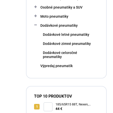
l
Osobné pneumatiky a SUV
Moto pneumatiky
Dodávkové pneumatiky
Dodávkové letné pneumatiky
Dodávkové zimné pneumatiky
Dodávkové celoročné
pneumatiky
Výpredaj pneumatík
TOP 10 PRODUKTOV
185/65R15 88T, Nexen,
WINGUARD SNOW G3 WH21
44 €