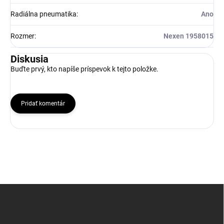
Radiálna pneumatika
:
Ano
Rozmer
:
Nexen 1958015
Diskusia
Buďte prvý, kto napíše príspevok k tejto položke.
Pridať komentár
Z
á
p
ä