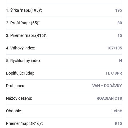
1. Šírka "napr.(195)"
:
195
2. Profil "napr.(55)"
:
80
3. Priemer "napr.(R16)"
:
15
4. Váhový index
:
107/105
5. Rýchlostný index
:
N
Doplňujúci údaj
:
TL C 8PR
Druh pneu
:
VAN + DODÁVKY
Názov dezénu
:
ROADIAN CT8
Obdobie
:
Letné
Priemer "napr.(R16)"
:
R15