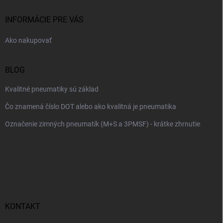
t
i
INFORMÁCIE PRE VÁS
e
Ako nakupovať
BLOG
Kvalitné pneumatiky sú základ
Čo znamená číslo DOT alebo ako kvalitná je pneumatika
Označenie zimných pneumatík (M+S a 3PMSF) - krátke zhrnutie
KONTAKT