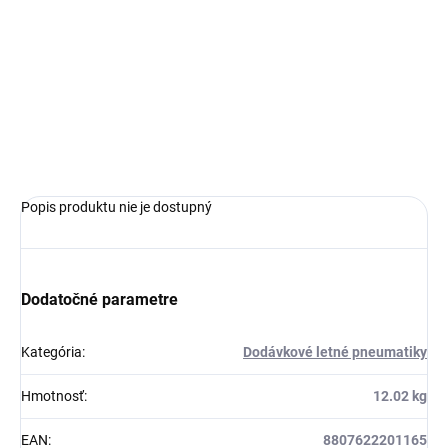
MOŽNOSTI
DORUČENIA
−
+
Pridať do košíka
OPÝTAŤ SA
Popis produktu nie je dostupný
Dodatočné parametre
Kategória
:
Dodávkové letné pneumatiky
Hmotnosť
:
12.02 kg
EAN
:
8807622201165