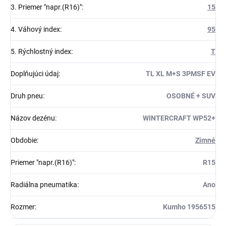
3. Priemer "napr.(R16)"
:
15
4. Váhový index
:
95
5. Rýchlostný index
:
T
Doplňujúci údaj
:
TL XL M+S 3PMSF EV
Druh pneu
:
OSOBNÉ + SUV
Názov dezénu
:
WINTERCRAFT WP52+
Obdobie
:
Zimné
Priemer "napr.(R16)"
:
R15
Radiálna pneumatika
:
Ano
Rozmer
:
Kumho 1956515