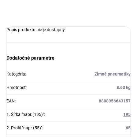
OPÝTAŤ SA
Popis produktu nie je dostupný
Dodatočné parametre
Kategória
:
Zimné pneumatiky
Hmotnosť
:
8.63 kg
EAN
:
8808956643157
1. Šírka "napr.(195)"
:
195
2. Profil "napr.(55)"
:
65