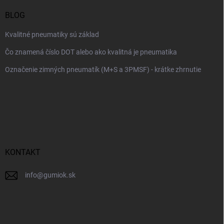
BLOG
Kvalitné pneumatiky sú základ
Čo znamená číslo DOT alebo ako kvalitná je pneumatika
Označenie zimných pneumatík (M+S a 3PMSF) - krátke zhrnutie
KONTAKT
info
@
gumiok.sk