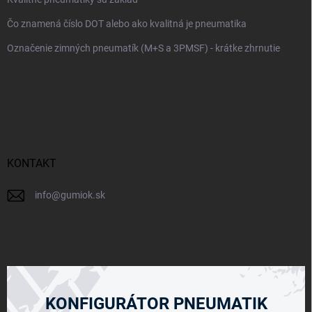
Čo znamená číslo DOT alebo ako kvalitná je pneumatika
Označenie zimných pneumatík (M+S a 3PMSF) - krátke zhrnutie
KONTAKT
info
@
gumiok.sk
KONFIGURÁTOR PNEUMATIK