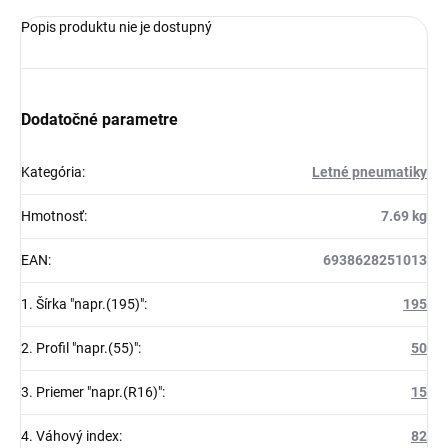
Popis produktu nie je dostupný
Dodatočné parametre
Kategória
:
Letné pneumatiky
Hmotnosť
:
7.69 kg
EAN
:
6938628251013
1. Šírka "napr.(195)"
:
195
2. Profil "napr.(55)"
:
50
3. Priemer "napr.(R16)"
:
15
4. Váhový index
:
82