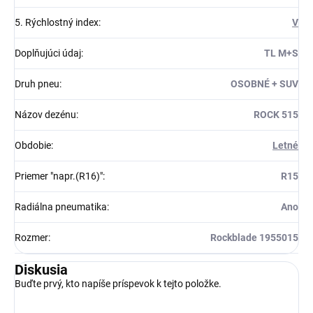
5. Rýchlostný index
:
V
Doplňujúci údaj
:
TL M+S
Druh pneu
:
OSOBNÉ + SUV
Názov dezénu
:
ROCK 515
Obdobie
:
Letné
Priemer "napr.(R16)"
:
R15
Radiálna pneumatika
:
Ano
Rozmer
:
Rockblade 1955015
Diskusia
Buďte prvý, kto napíše príspevok k tejto položke.