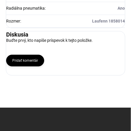
Radiálna pneumatika
:
Ano
Rozmer
:
Laufenn 1858014
Diskusia
Buďte prvý, kto napíše príspevok k tejto položke.
Pridať komentár
Z
á
p
ä