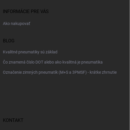
t
i
INFORMÁCIE PRE VÁS
e
Ako nakupovať
BLOG
Kvalitné pneumatiky sú základ
Čo znamená číslo DOT alebo ako kvalitná je pneumatika
Označenie zimných pneumatík (M+S a 3PMSF) - krátke zhrnutie
KONTAKT