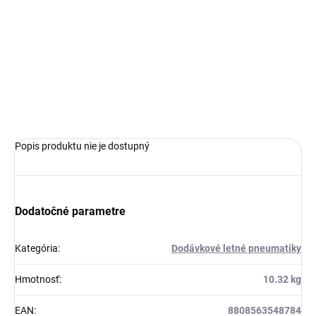
MOŽNOSTI
DORUČENIA
−
+
Pridať do košíka
OPÝTAŤ SA
Popis produktu nie je dostupný
Dodatočné parametre
Kategória
:
Dodávkové letné pneumatiky
Hmotnosť
:
10.32 kg
EAN
:
8808563548784