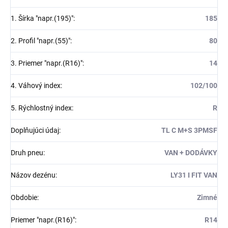
1. Šírka "napr.(195)"
:
185
2. Profil "napr.(55)"
:
80
3. Priemer "napr.(R16)"
:
14
4. Váhový index
:
102/100
5. Rýchlostný index
:
R
Doplňujúci údaj
:
TL C M+S 3PMSF
Druh pneu
:
VAN + DODÁVKY
Názov dezénu
:
LY31 I FIT VAN
Obdobie
:
Zimné
Priemer "napr.(R16)"
:
R14