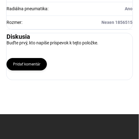
Radiálna pneumatika
:
Ano
Rozmer
:
Nexen 1856515
Diskusia
Buďte prvý, kto napíše príspevok k tejto položke.
Pridať komentár
Z
á
p
ä