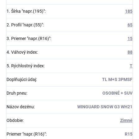
1. Šírka "napr.(195)"
:
185
2. Profil "napr.(55)"
:
65
3. Priemer "napr.(R16)"
:
15
4. Váhový index
:
88
5. Rýchlostný index
:
T
Doplňujúci údaj
:
TL M+S 3PMSF
Druh pneu
:
OSOBNÉ + SUV
Názov dezénu
:
WINGUARD SNOW G3 WH21
Obdobie
:
Zimné
Priemer "napr.(R16)"
:
R15