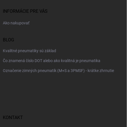
t
i
INFORMÁCIE PRE VÁS
e
Ako nakupovať
BLOG
Kvalitné pneumatiky sú základ
Čo znamená číslo DOT alebo ako kvalitná je pneumatika
Označenie zimných pneumatík (M+S a 3PMSF) - krátke zhrnutie
KONTAKT