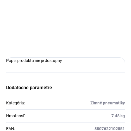
MOŽNOSTI
DORUČENIA
−
+
Pridať do košíka
OPÝTAŤ SA
Popis produktu nie je dostupný
Dodatočné parametre
Kategória
:
Zimné pneumatiky
Hmotnosť
:
7.48 kg
EAN
:
8807622102851