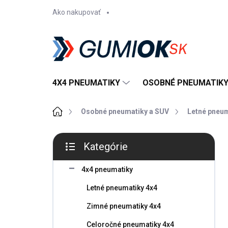
Prejsť
Ako nakupovať
na
obsah
4X4 PNEUMATIKY
OSOBNÉ PNEUMATIKY
Domov
Osobné pneumatiky a SUV
Letné pneu
B
Kategórie
o
Preskočiť
č
kategórie
n
4x4 pneumatiky
ý
Letné pneumatiky 4x4
p
a
Zimné pneumatiky 4x4
n
Celoročné pneumatiky 4x4
e