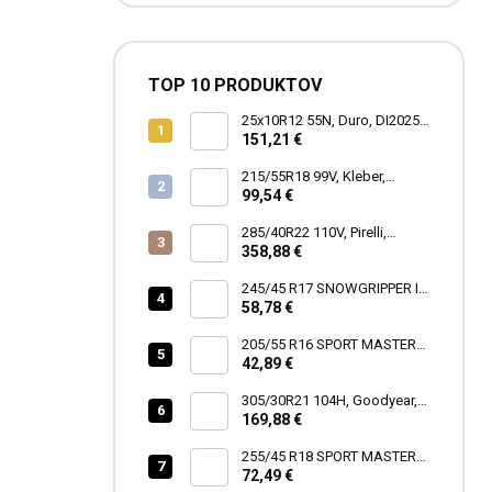
TOP 10 PRODUKTOV
25x10R12 55N, Duro, DI2025
POWER GRIP
151,21 €
215/55R18 99V, Kleber,
DYNAXER HP5 SUV
99,54 €
285/40R22 110V, Pirelli,
SCORPION ZERO ALL
358,88 €
SEASON
245/45 R17 SNOWGRIPPER I
58,78 €
[99] V XL FR
205/55 R16 SPORT MASTER
[91] V
42,89 €
305/30R21 104H, Goodyear,
EAGLE TOURING
169,88 €
255/45 R18 SPORT MASTER
72,49 €
[103] Y XL FR