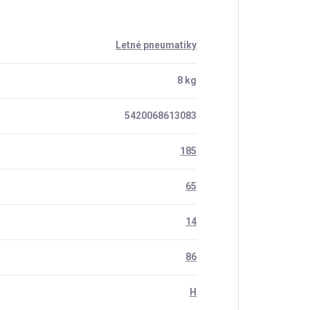
Letné pneumatiky
8 kg
5420068613083
185
65
14
86
H