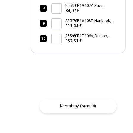
255/50R19 107Y, Sava,
INTENSA SUV 2
84,07 €
225/70R16 103T, Hankook,
RF11 DYNAPRO AT2
111,34 €
255/60R17 106V, Dunlop,
SPORT RESPONSE
152,51 €
Máte otázku?
Obraťte sa na nás.
Kontaktný formulár