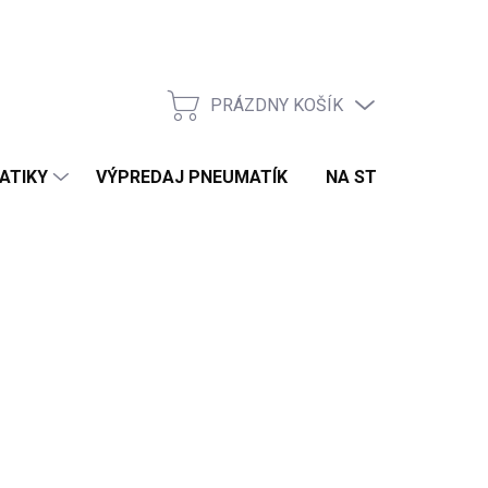
PRÁZDNY KOŠÍK
NÁKUPNÝ
KOŠÍK
ATIKY
VÝPREDAJ PNEUMATÍK
NA STIAHNUTIE
:
DURATURN
,91 €
otková
PREDANÉ
:
NOSTI
UČENIA