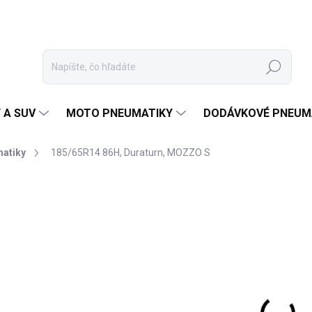
Hľadať
 A SUV
MOTO PNEUMATIKY
DODÁVKOVÉ PNEUM
matiky
185/65R14 86H, Duraturn, MOZZO S
Neohodnotené
Podrobnosti hodnotenia
ZNAČKA
58
Jedn
VY
cena
MOŽ
DOR