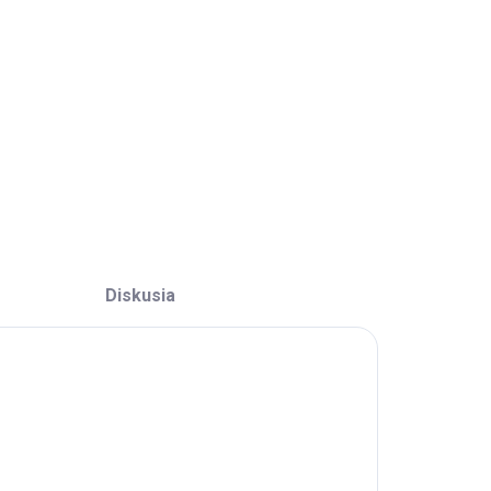
OPÝTAŤ SA
Diskusia