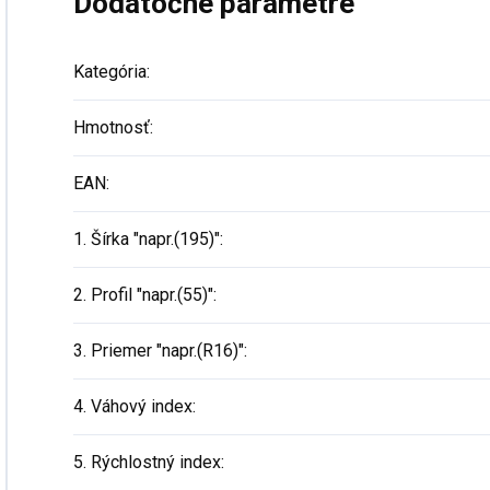
Dodatočné parametre
Kategória
:
Hmotnosť
:
EAN
:
1. Šírka "napr.(195)"
:
2. Profil "napr.(55)"
:
3. Priemer "napr.(R16)"
:
4. Váhový index
:
5. Rýchlostný index
: