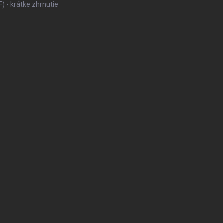
 - krátke zhrnutie
KONFIGURÁTOR PNEUMAT
V
DODÁVKY