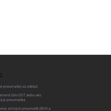
G
né pneumatiky sú základ
amená číslo DOT alebo ako
ná je pneumatika
enie zimných pneumatík (M+S a