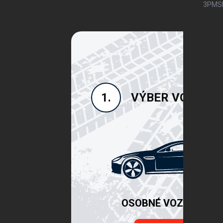
3PMSF)
VÝBER VOZIDLA
1.
OSOBNÉ VOZIDLÁ SU