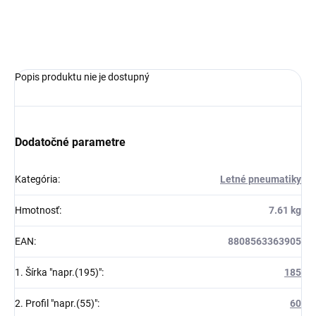
OPÝTAŤ SA
Popis produktu nie je dostupný
Dodatočné parametre
Kategória
:
Letné pneumatiky
Hmotnosť
:
7.61 kg
EAN
:
8808563363905
1. Šírka "napr.(195)"
:
185
2. Profil "napr.(55)"
:
60