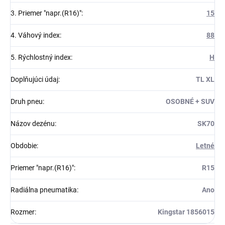
3. Priemer "napr.(R16)"
:
15
4. Váhový index
:
88
5. Rýchlostný index
:
H
Doplňujúci údaj
:
TL XL
Druh pneu
:
OSOBNÉ + SUV
Názov dezénu
:
SK70
Obdobie
:
Letné
Priemer "napr.(R16)"
:
R15
Radiálna pneumatika
:
Ano
Rozmer
:
Kingstar 1856015