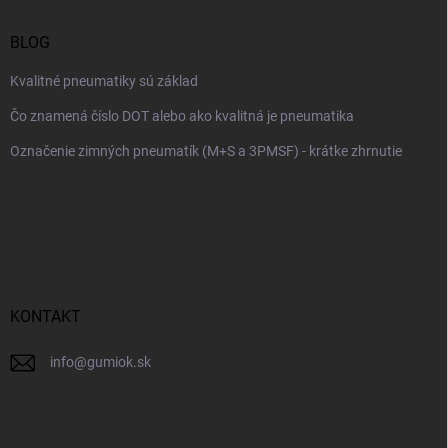
BLOG
Kvalitné pneumatiky sú základ
Čo znamená číslo DOT alebo ako kvalitná je pneumatika
Označenie zimných pneumatík (M+S a 3PMSF) - krátke zhrnutie
KONTAKT
info
@
gumiok.sk