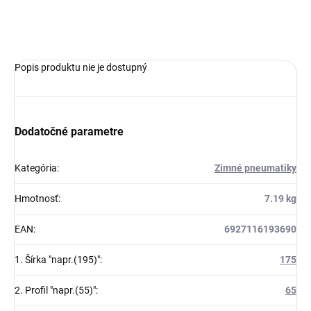
OPÝTAŤ SA
Popis produktu nie je dostupný
Dodatočné parametre
Kategória
:
Zimné pneumatiky
Hmotnosť
:
7.19 kg
EAN
:
6927116193690
1. Šírka "napr.(195)"
:
175
2. Profil "napr.(55)"
:
65