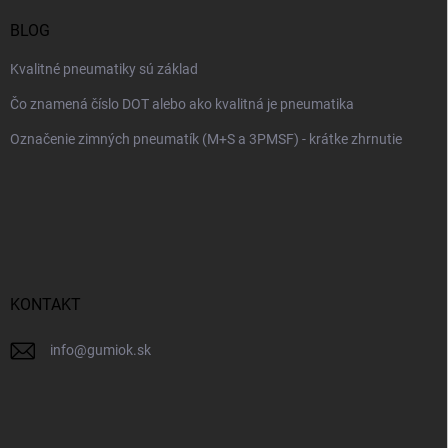
BLOG
Kvalitné pneumatiky sú základ
Čo znamená číslo DOT alebo ako kvalitná je pneumatika
Označenie zimných pneumatík (M+S a 3PMSF) - krátke zhrnutie
KONTAKT
info
@
gumiok.sk