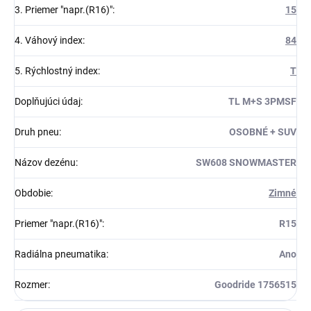
3. Priemer "napr.(R16)"
:
15
4. Váhový index
:
84
5. Rýchlostný index
:
T
Doplňujúci údaj
:
TL M+S 3PMSF
Druh pneu
:
OSOBNÉ + SUV
Názov dezénu
:
SW608 SNOWMASTER
Obdobie
:
Zimné
Priemer "napr.(R16)"
:
R15
Radiálna pneumatika
:
Ano
Rozmer
:
Goodride 1756515