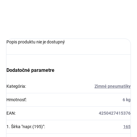
MOŽNOSTI
DORUČENIA
OPÝTAŤ SA
Popis produktu nie je dostupný
Dodatočné parametre
Kategória
:
Zimné pneumatiky
Hmotnosť
:
6 kg
EAN
:
4250427415376
1. Šírka "napr.(195)"
:
165