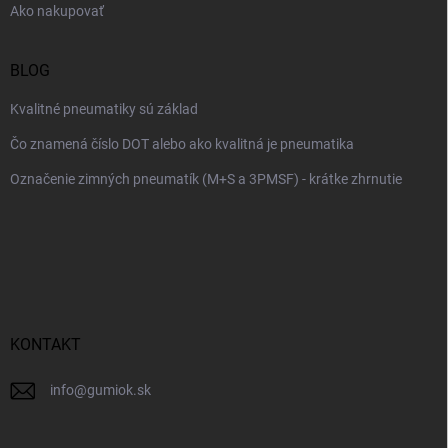
Ako nakupovať
BLOG
Kvalitné pneumatiky sú základ
Čo znamená číslo DOT alebo ako kvalitná je pneumatika
Označenie zimných pneumatík (M+S a 3PMSF) - krátke zhrnutie
KONTAKT
info
@
gumiok.sk