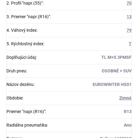
2. Profil "napr.(55)"
:
70
3. Priemer "napr.(R16)"
:
13
4. Váhový index
:
79
5. Rýchlostný index
:
T
Doplňujúci údaj
:
TL M+S 3PMSF
Druh pneu
:
OSOBNÉ + SUV
Názov dezénu
:
EUROWINTER HS01
Obdobie
:
Zimné
Priemer "napr.(R16)"
:
R13
Radiálna pneumatika
:
Ano