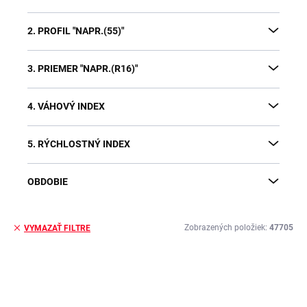
2. PROFIL "NAPR.(55)"
3. PRIEMER "NAPR.(R16)"
4. VÁHOVÝ INDEX
5. RÝCHLOSTNÝ INDEX
OBDOBIE
Zobrazených položiek:
47705
VYMAZAŤ FILTRE
V
ý
p
i