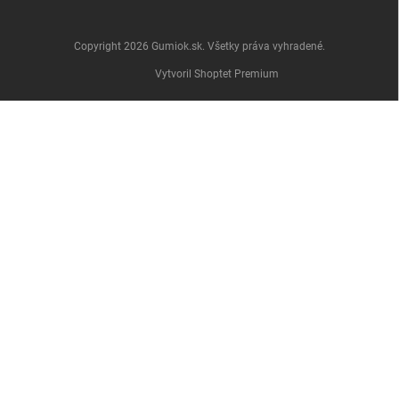
Copyright 2026
Gumiok.sk
. Všetky práva vyhradené.
Vytvoril Shoptet Premium