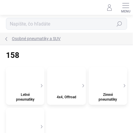
Prejsť
na
obsah
Hľadať
Osobné pneumatiky a SUV
158
Letné
Zimné
4x4, Offroad
pneumatiky
pneumatiky