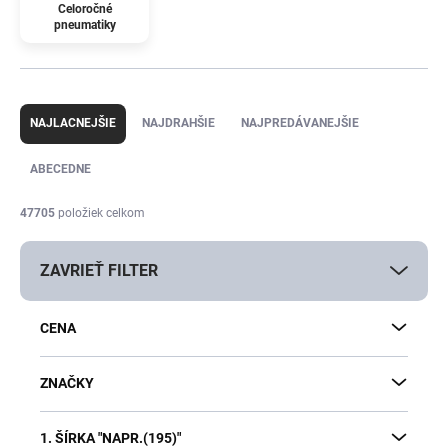
Celoročné
pneumatiky
R
a
NAJLACNEJŠIE
NAJDRAHŠIE
NAJPREDÁVANEJŠIE
d
e
ABECEDNE
n
i
47705
položiek celkom
e
p
ZAVRIEŤ FILTER
r
o
d
CENA
u
k
t
ZNAČKY
o
v
1. ŠÍRKA "NAPR.(195)"