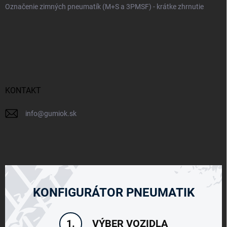
Označenie zimných pneumatík (M+S a 3PMSF) - krátke zhrnutie
KONTAKT
info
@
gumiok.sk
KONFIGURÁTOR PNEUMATIK
VÝBER VOZIDLA
1.