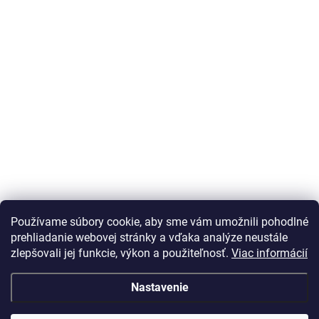
Používame súbory cookie, aby sme vám umožnili pohodlné
prehliadanie webovej stránky a vďaka analýze neustále
zlepšovali jej funkcie, výkon a použiteľnosť.
Viac informácií
Nastavenie
Vážený zákazník Info o DOT pneu nepodávame, vek
predávanej pneumatiky je maximálne 24 mesiacov, ak je
DOT starší zobrazí sa v detaile pneumatiky. Na Vaše