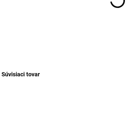
DOT
Súvisiaci tovar
PB-922303
PB-356980
EXT SKLAD DO
EXT SKLAD DO
4PRAC DNÍ
7PRAC DNÍ