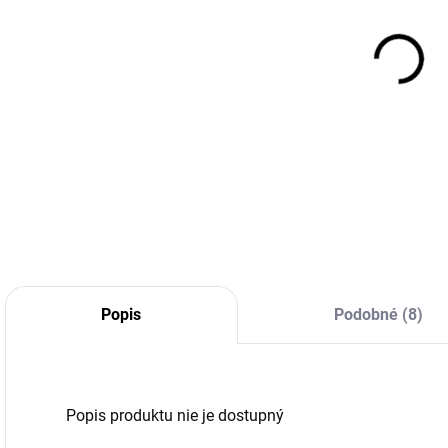
(4 KS)
(>5 KS)
275/40R20
285/55R20
106Y, Michelin,
117/114Q,
1
LATITUDE
Falken, WILD
SPORT 3
PEAK R/T
188,78 €
273,83 €
RT01
Do košíka
Do košíka
Popis
Podobné (8)
Popis produktu nie je dostupný