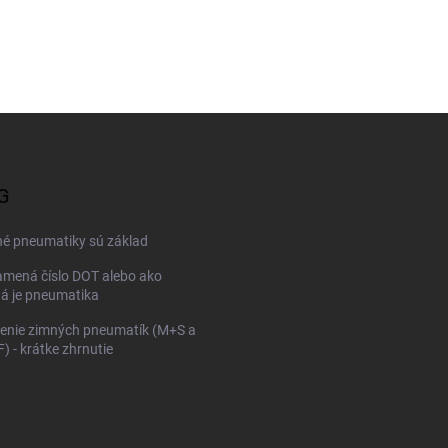
G
né pneumatiky sú základ
mená číslo DOT alebo ako
ná je pneumatika
enie zimných pneumatík (M+S a
 - krátke zhrnutie