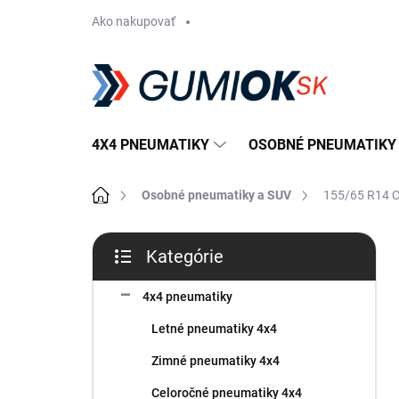
Prejsť
Ako nakupovať
na
obsah
4X4 PNEUMATIKY
OSOBNÉ PNEUMATIKY
Domov
Osobné pneumatiky a SUV
155/65 R14 
B
Kategórie
o
Preskočiť
č
kategórie
n
4x4 pneumatiky
ý
Letné pneumatiky 4x4
p
a
Zimné pneumatiky 4x4
n
Celoročné pneumatiky 4x4
e