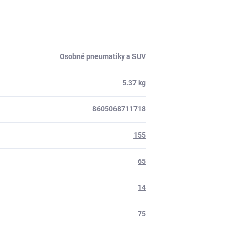
Osobné pneumatiky a SUV
5.37 kg
8605068711718
155
65
14
75