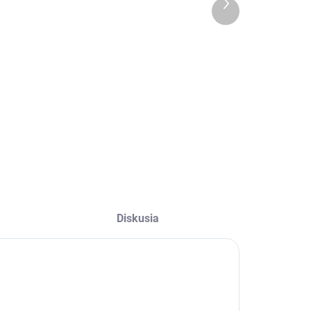
Ďalší
(>5 KS)
(>5 KS)
produkt
275/35R21
205/70R16
03Y,
97H, Kleber,
Hankook,
DYNAXER SUV
IK01A iON EVO
303,89 €
138,85 €
SUV
Do košíka
Do košíka
Diskusia