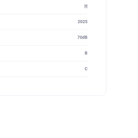
H
2025
70dB
B
C