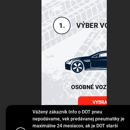
VÝBER VOZIDLA
1.
OSOBNÉ VOZIDLÁ SU
VYBRAŤ
Vážený zákazník Info o DOT pneu
nepodávame, vek predávanej pneumatiky je
maximálne 24 mesiacov, ak je DOT starší
Používame s