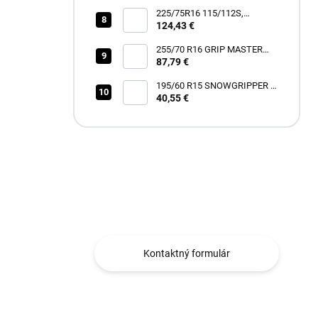
225/75R16 115/112S,
Hankook, RF12 DYNAPRO
124,43 €
AT2 XTREME
255/70 R16 GRIP MASTER
87,79 €
C/S [111] H
195/60 R15 SNOWGRIPPER I
[88] H
40,55 €
Máte otázku?
Obraťte sa na nás.
Kontaktný formulár