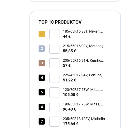
TOP 10 PRODUKTOV
185/65R15 88T, Nexen,
WINGUARD SNOW G3 WH21
44 €
215/55R16 93Y, Matador,
MP47 HECTORRA 3
55,85 €
205/55R16 91H, Kumho,
WINTERCRAFT WP52+
57 €
225/45R17 94V, Fortune,
SNOWFUN FSR901
51,22 €
120/70R17 58W, Mitas,
SPORTFORCE+
105,08 €
190/55R17 75W, Mitas,
SPORTFORCE+
96,40 €
235/60R18 103V, Michelin,
LATITUDE TOUR HP
175,64 €