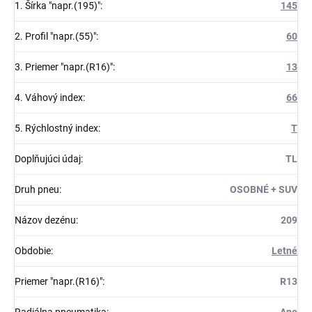
1. Šírka "napr.(195)"
:
145
2. Profil "napr.(55)"
:
60
3. Priemer "napr.(R16)"
:
13
4. Váhový index
:
66
5. Rýchlostný index
:
T
Doplňujúci údaj
:
TL
Druh pneu
:
OSOBNÉ + SUV
Názov dezénu
:
209
Obdobie
:
Letné
Priemer "napr.(R16)"
:
R13