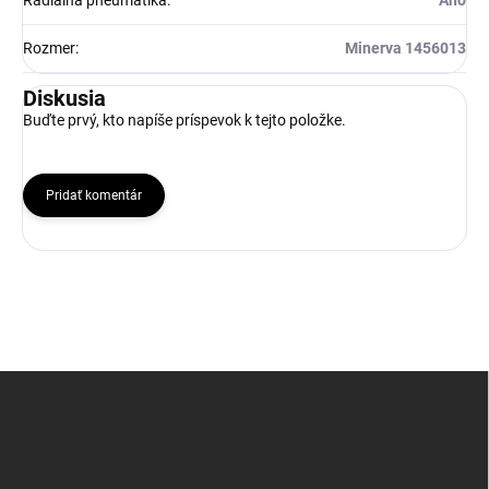
Radiálna pneumatika
:
Ano
Rozmer
:
Minerva 1456013
Diskusia
Buďte prvý, kto napíše príspevok k tejto položke.
Pridať komentár
Z
á
p
ä
t