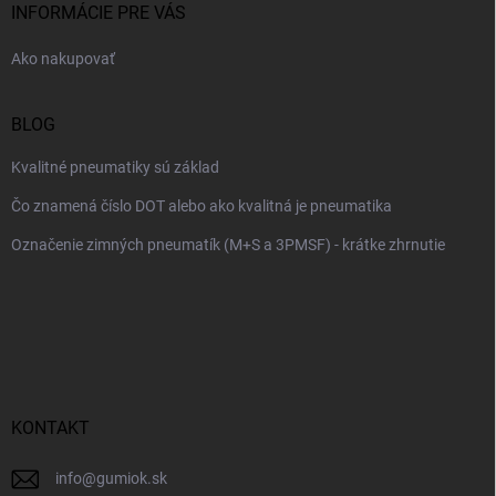
i
INFORMÁCIE PRE VÁS
e
Ako nakupovať
BLOG
Kvalitné pneumatiky sú základ
Čo znamená číslo DOT alebo ako kvalitná je pneumatika
Označenie zimných pneumatík (M+S a 3PMSF) - krátke zhrnutie
KONTAKT
info
@
gumiok.sk