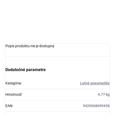
−
+
Pridať do košíka
OPÝTAŤ SA
Popis produktu nie je dostupný
Dodatočné parametre
Kategória
:
Letné pneumatiky
Hmotnosť
:
4.77 kg
EAN
:
5420068699438