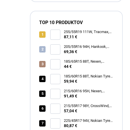
TOP 10 PRODUKTOV
255/55R19 111W, Tracmax,
TRAC SAVER A/S
87,11 €
205/55R16 94H, Hankook,
H750 KINERGY 4S 2
69,36 €
185/65R15 88T, Nexen,
WINGUARD SNOW G3 WH21
44 €
185/60R15 88T, Nokian Tyres,
SNOWPROOF 1
59,94 €
215/60R16 95H, Nexen,
N'BLUE 4SEASON
91,49 €
215/55R17 98Y, CrossWind,
SPORT PEAK
57,04 €
225/45R17 94V, Nokian Tyres,
SEASONPROOF 2
80,87 €