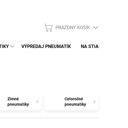
PRÁZDNY KOŠÍK
NÁKUPNÝ
KOŠÍK
TIKY
VÝPREDAJ PNEUMATÍK
NA STIAHNUTIE
N
Zimné
Celoročné
pneumatiky
pneumatiky