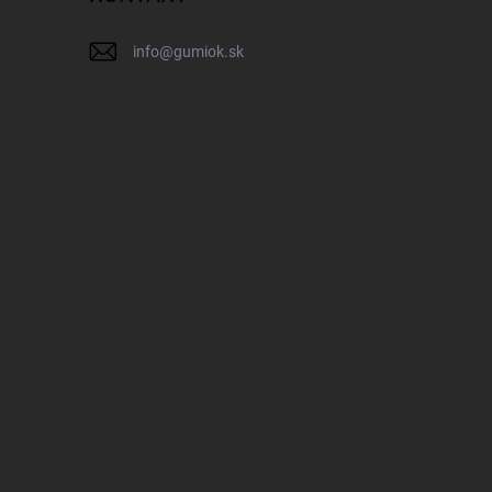
info
@
gumiok.sk
IK