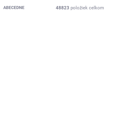
48823
položiek celkom
ABECEDNE
8223089
PB-3EAR487F
2 DNI
2 DNI
(1 KS)
(1 KS)
ivo,
165/60R14 75H, Arivo,
PREMIO ARZERO
22,88 €