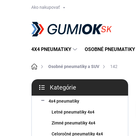
Prejsť
Ako nakupovať
na
obsah
4X4 PNEUMATIKY
OSOBNÉ PNEUMATIKY
Domov
Osobné pneumatiky a SUV
142
B
Kategórie
o
Preskočiť
č
kategórie
n
4x4 pneumatiky
ý
Letné pneumatiky 4x4
p
a
Zimné pneumatiky 4x4
n
Celoročné pneumatiky 4x4
e