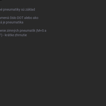
né pneumatiky sú základ
mená číslo DOT alebo ako
ná je pneumatika
enie zimných pneumatík (M+S a
 - krátke zhrnutie
KONFIGURÁTOR PNEUMAT