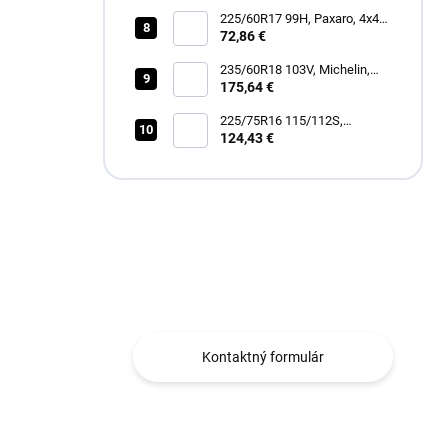
225/60R17 99H, Paxaro, 4x4
SUMMER
72,86 €
235/60R18 103V, Michelin,
LATITUDE TOUR HP
175,64 €
225/75R16 115/112S,
Hankook, RF12 DYNAPRO
124,43 €
AT2 XTREME
Máte otázku?
Obraťte sa na nás.
Kontaktný formulár