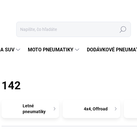
Hľadať
 A SUV
MOTO PNEUMATIKY
DODÁVKOVÉ PNEUMA
142
Letné
4x4, Offroad
pneumatiky
R