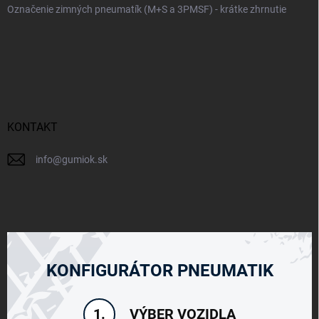
Označenie zimných pneumatík (M+S a 3PMSF) - krátke zhrnutie
KONTAKT
info
@
gumiok.sk
KONFIGURÁTOR PNEUMATIK
VÝBER VOZIDLA
1.