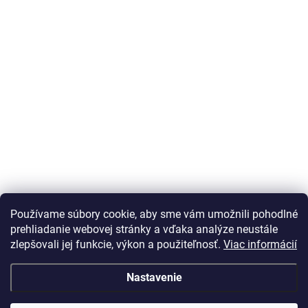
Používame súbory cookie, aby sme vám umožnili pohodlné
prehliadanie webovej stránky a vďaka analýze neustále
zlepšovali jej funkcie, výkon a použiteľnosť.
Viac informácií
Nastavenie
Vážený zákazník Info o DOT pneu nepodávame, vek
predávanej pneumatiky je maximálne 24 mesiacov, ak je
DOT starší zobrazí sa v detaile pneumatiky. Na Vaše