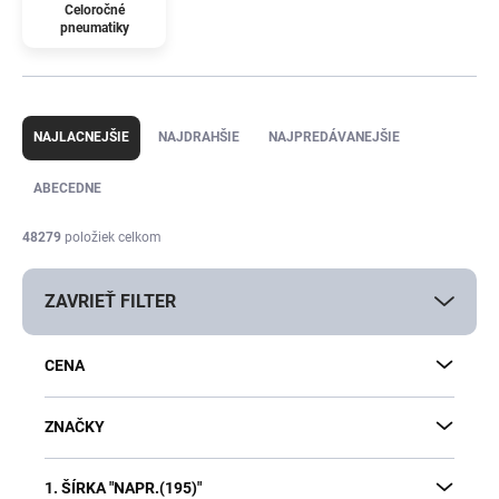
Celoročné
pneumatiky
R
a
NAJLACNEJŠIE
NAJDRAHŠIE
NAJPREDÁVANEJŠIE
d
e
ABECEDNE
n
i
48279
položiek celkom
e
p
ZAVRIEŤ FILTER
r
o
d
CENA
u
k
t
ZNAČKY
o
v
1. ŠÍRKA "NAPR.(195)"