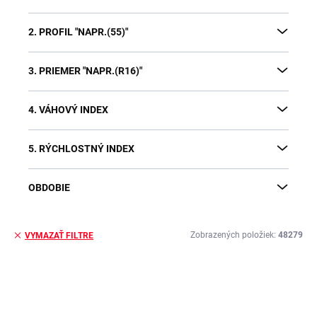
2. PROFIL "NAPR.(55)"
3. PRIEMER "NAPR.(R16)"
4. VÁHOVÝ INDEX
5. RÝCHLOSTNÝ INDEX
OBDOBIE
Zobrazených položiek:
48279
VYMAZAŤ FILTRE
V
ý
p
i