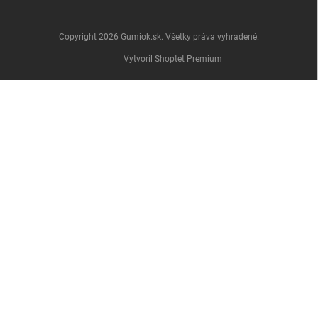
Copyright 2026
Gumiok.sk
. Všetky práva vyhradené.
Vytvoril Shoptet Premium