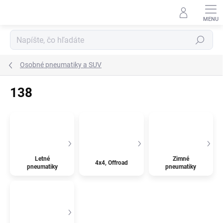
Prejsť
na
obsah
Hľadať
Osobné pneumatiky a SUV
138
Letné
Zimné
4x4, Offroad
pneumatiky
pneumatiky