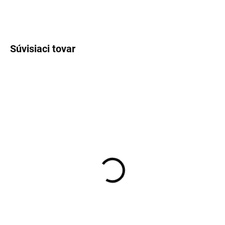
OPÝTAŤ SA
Súvisiaci tovar
EXT SKLAD DO 7PRAC DNÍ
EXT SKLAD DO 7PRAC DNÍ
(>5 KS)
(>5 KS)
80/100D21 51M, Kenda,
25x10R12 55N, Duro,
SOUTHWICK II K780
DI2025 POWER GRIP
86,47 €
136,26 €
Do košíka
Do košíka