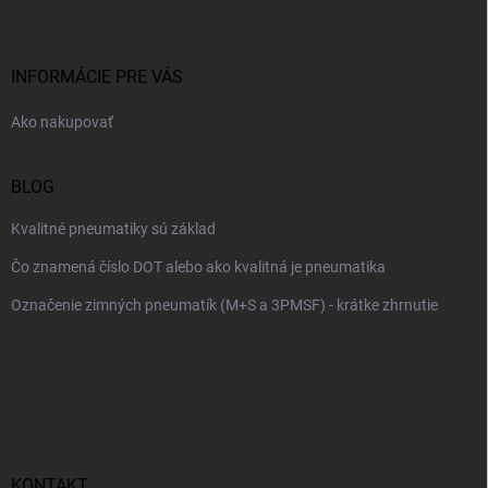
p
ä
t
i
INFORMÁCIE PRE VÁS
e
Ako nakupovať
BLOG
Kvalitné pneumatiky sú základ
Čo znamená číslo DOT alebo ako kvalitná je pneumatika
Označenie zimných pneumatík (M+S a 3PMSF) - krátke zhrnutie
KONTAKT