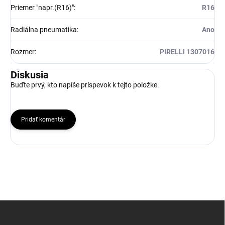
Priemer "napr.(R16)"
:
R16
Radiálna pneumatika
:
Ano
Rozmer
:
PIRELLI 1307016
Diskusia
Buďte prvý, kto napíše príspevok k tejto položke.
Pridať komentár
Z
á