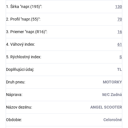
1. Šírka "napr.(195)"
:
130
2. Profil "napr.(55)"
:
70
3. Priemer "napr.(R16)"
:
16
4. Váhový index
:
61
5. Rýchlostný index
:
S
Doplňujúci údaj
:
TL
Druh pneu
:
MOTORKY
Náprava
:
M/C Zadná
Názov dezénu
:
ANGEL SCOOTER
Obdobie
:
Celoročné