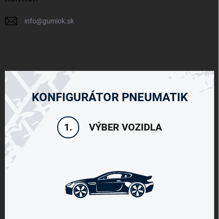
info
@
gumiok.sk
KONFIGURÁTOR PNEUMATIK
VÝBER VOZIDLA
1.