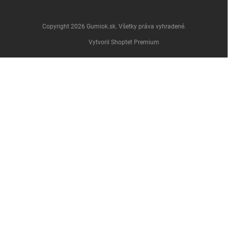
Copyright 2026
Gumiok.sk
. Všetky práva vyhradené.
Vytvoril Shoptet Premium