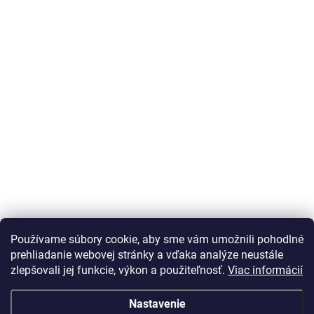
Používame súbory cookie, aby sme vám umožnili pohodlné
prehliadanie webovej stránky a vďaka analýze neustále
zlepšovali jej funkcie, výkon a použiteľnosť.
Viac informácií
Nastavenie
Vážený zákazník Info o DOT pneu nepodávame, vek