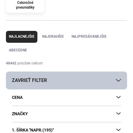
Celoročné
pneumatiky
R
a
NAJLACNEJŠIE
NAJDRAHŠIE
NAJPREDÁVANEJŠIE
d
e
ABECEDNE
n
i
48442
položiek celkom
e
p
ZAVRIEŤ FILTER
r
o
d
CENA
u
k
t
ZNAČKY
o
v
1. ŠÍRKA "NAPR.(195)"