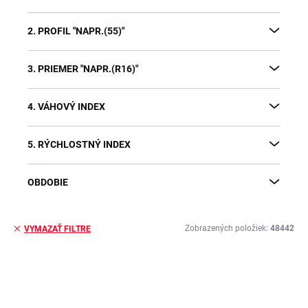
2. PROFIL "NAPR.(55)"
3. PRIEMER "NAPR.(R16)"
4. VÁHOVÝ INDEX
5. RÝCHLOSTNÝ INDEX
OBDOBIE
Zobrazených položiek:
48442
VYMAZAŤ FILTRE
V
ý
p
i