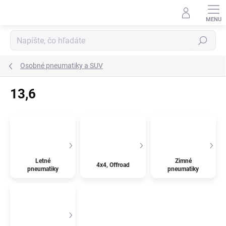
Prejsť
na
obsah
Hľadať
Osobné pneumatiky a SUV
13,6
Letné
Zimné
4x4, Offroad
pneumatiky
pneumatiky