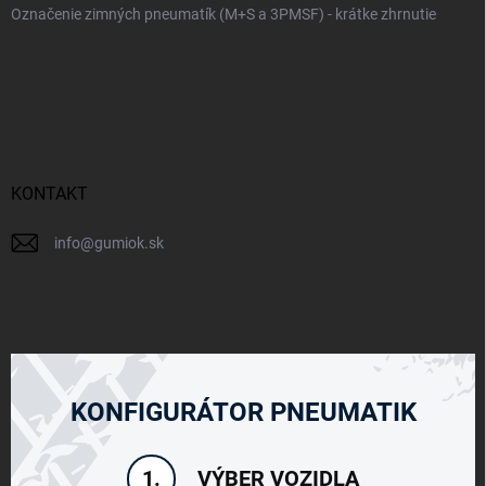
Označenie zimných pneumatík (M+S a 3PMSF) - krátke zhrnutie
KONTAKT
info
@
gumiok.sk
KONFIGURÁTOR PNEUMATIK
VÝBER VOZIDLA
1.