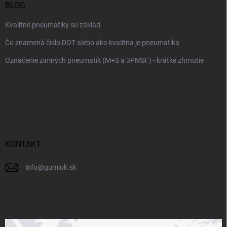
BLOG
Kvalitné pneumatiky sú základ
Čo znamená číslo DOT alebo ako kvalitná je pneumatika
Označenie zimných pneumatík (M+S a 3PMSF) - krátke zhrnutie
KONTAKT
info
@
gumiok.sk