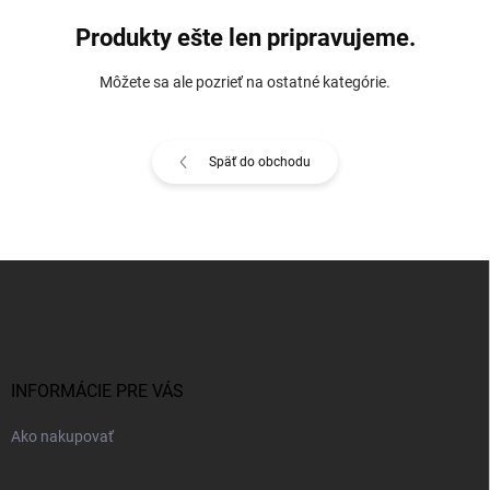
Produkty ešte len pripravujeme.
Môžete sa ale pozrieť na ostatné kategórie.
Späť do obchodu
Z
á
p
ä
t
i
INFORMÁCIE PRE VÁS
e
Ako nakupovať