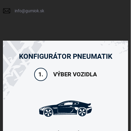
info
@
gumiok.sk
KONFIGURÁTOR PNEUMATIK
VÝBER VOZIDLA
1.