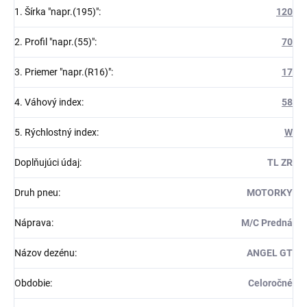
1. Šírka "napr.(195)"
:
120
2. Profil "napr.(55)"
:
70
3. Priemer "napr.(R16)"
:
17
4. Váhový index
:
58
5. Rýchlostný index
:
W
Doplňujúci údaj
:
TL ZR
Druh pneu
:
MOTORKY
Náprava
:
M/C Predná
Názov dezénu
:
ANGEL GT
Obdobie
:
Celoročné