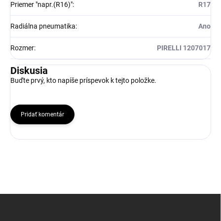
Priemer "napr.(R16)"
:
R17
Radiálna pneumatika
:
Ano
Rozmer
:
PIRELLI 1207017
Diskusia
Buďte prvý, kto napíše príspevok k tejto položke.
Pridať komentár
Z
á
p