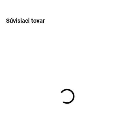
OPÝTAŤ SA
Súvisiaci tovar
EXT SKLAD DO 7PRAC DNÍ
SKLADOM
(>5 KS)
(>5 KS)
140/90D15 70H, Pirelli,
3.50-10 59M,
ROUTE MT 66
Continental, CONTI
TWIST
191,93 €
29,09 €
Do košíka
Do košíka