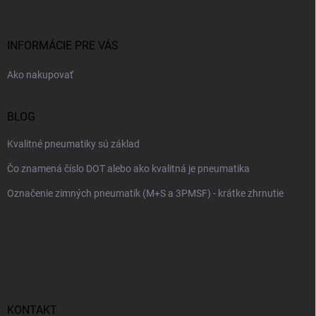
ä
t
i
INFORMÁCIE PRE VÁS
e
Ako nakupovať
BLOG
Kvalitné pneumatiky sú základ
Čo znamená číslo DOT alebo ako kvalitná je pneumatika
Označenie zimných pneumatík (M+S a 3PMSF) - krátke zhrnutie
KONTAKT