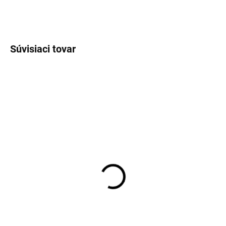
OPÝTAŤ SA
Súvisiaci tovar
EXT SKLAD DO 3PRAC DNÍ
SKLADOM DO 2-5TICH DNÍ
(>5 KS)
(>5 KS)
110/80R19 59V,
130/70D12 62P,
Metzeler, TOURANCE
Bridgestone, BATTLAX
NEXT
SC1R
123,50 €
66,76 €