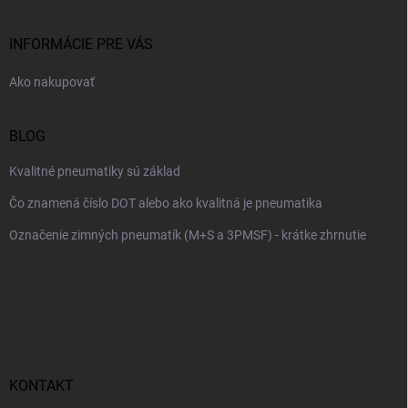
ä
t
i
INFORMÁCIE PRE VÁS
e
Ako nakupovať
BLOG
Kvalitné pneumatiky sú základ
Čo znamená číslo DOT alebo ako kvalitná je pneumatika
Označenie zimných pneumatík (M+S a 3PMSF) - krátke zhrnutie
KONTAKT