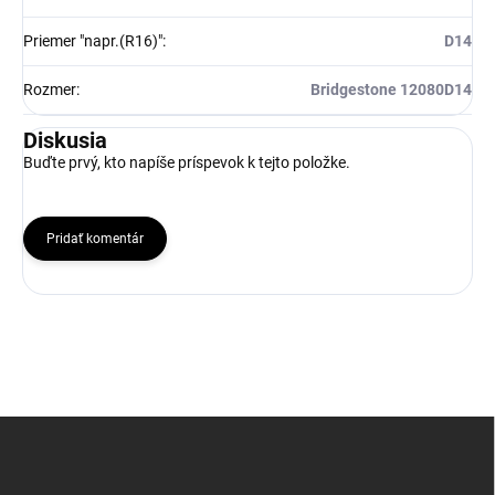
Priemer "napr.(R16)"
:
D14
Rozmer
:
Bridgestone 12080D14
Diskusia
Buďte prvý, kto napíše príspevok k tejto položke.
Pridať komentár
Z
á
p