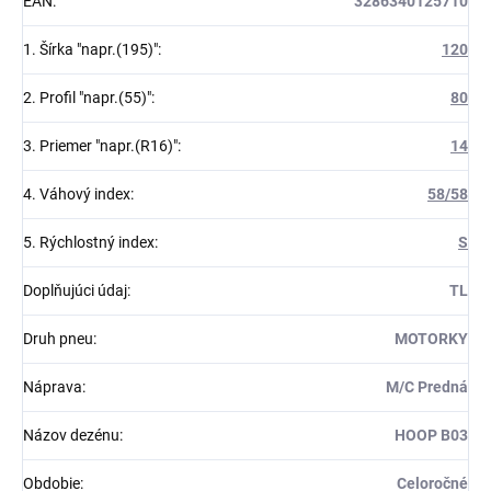
EAN
:
3286340125710
1. Šírka "napr.(195)"
:
120
2. Profil "napr.(55)"
:
80
3. Priemer "napr.(R16)"
:
14
4. Váhový index
:
58/58
5. Rýchlostný index
:
S
Doplňujúci údaj
:
TL
Druh pneu
:
MOTORKY
Náprava
:
M/C Predná
Názov dezénu
:
HOOP B03
Obdobie
:
Celoročné