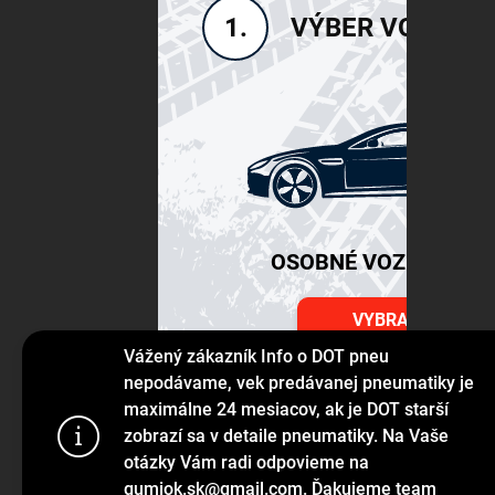
VÝBER VOZIDLA
1.
OSOBNÉ VOZIDLÁ SU
VYBRAŤ
Vážený zákazník Info o DOT pneu
nepodávame, vek predávanej pneumatiky je
maximálne 24 mesiacov, ak je DOT starší
Používame s
zobrazí sa v detaile pneumatiky. Na Vaše
prehliadanie
otázky Vám radi odpovieme na
jej funkcie,
gumiok.sk@gmail.com. Ďakujeme team