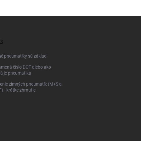
G
né pneumatiky sú základ
mená číslo DOT alebo ako
ná je pneumatika
enie zimných pneumatík (M+S a
 - krátke zhrnutie
KONFIGURÁTOR PNEUMAT