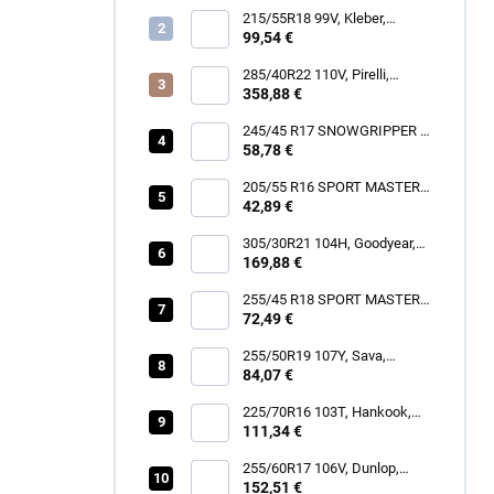
215/55R18 99V, Kleber,
DYNAXER HP5 SUV
99,54 €
285/40R22 110V, Pirelli,
SCORPION ZERO ALL
358,88 €
SEASON
245/45 R17 SNOWGRIPPER I
58,78 €
[99] V XL FR
205/55 R16 SPORT MASTER
[91] V
42,89 €
305/30R21 104H, Goodyear,
EAGLE TOURING
169,88 €
255/45 R18 SPORT MASTER
72,49 €
[103] Y XL FR
255/50R19 107Y, Sava,
INTENSA SUV 2
84,07 €
225/70R16 103T, Hankook,
RF11 DYNAPRO AT2
111,34 €
255/60R17 106V, Dunlop,
SPORT RESPONSE
152,51 €