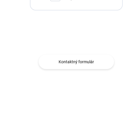
Máte otázku?
Obraťte sa na nás.
Kontaktný formulár