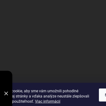
V
DODÁVKY
VYBRAŤ
úbory cookie, aby sme vám umožnili pohodlné
 webovej stránky a vďaka analýze neustále zlepšovali
 výkon a použiteľnosť.
Viac informácií