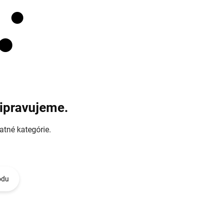
ripravujeme.
atné kategórie.
odu