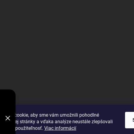
V
DODÁVKY
VYBRAŤ
úbory cookie, aby sme vám umožnili pohodlné
 webovej stránky a vďaka analýze neustále zlepšovali
 výkon a použiteľnosť.
Viac informácií