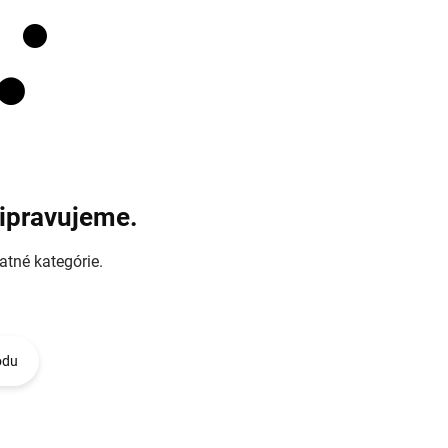
ripravujeme.
atné kategórie.
odu