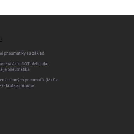
G
né pneumatiky sú základ
mená číslo DOT alebo ako
ná je pneumatika
enie zimných pneumatík (M+S a
 - krátke zhrnutie
KONFIGURÁTOR PNEUMAT