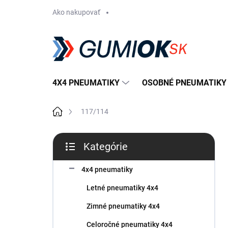
Prejsť
Ako nakupovať
na
obsah
4X4 PNEUMATIKY
OSOBNÉ PNEUMATIKY
Domov
117/114
B
Kategórie
o
Preskočiť
č
kategórie
n
4x4 pneumatiky
ý
Letné pneumatiky 4x4
p
a
Zimné pneumatiky 4x4
n
Celoročné pneumatiky 4x4
e