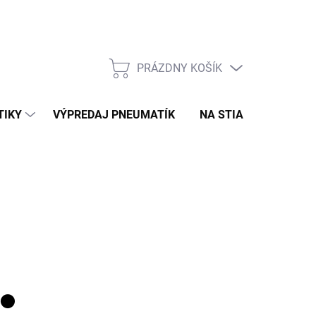
PRÁZDNY KOŠÍK
NÁKUPNÝ
KOŠÍK
TIKY
VÝPREDAJ PNEUMATÍK
NA STIAHNUTIE
N