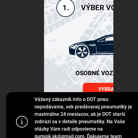
VÝBER VOZIDLA
1.
OSOBNÉ VOZIDLÁ SU
VYBRAŤ
Vážený zákazník Info o DOT pneu
nepodávame, vek predávanej pneumatiky je
maximálne 24 mesiacov, ak je DOT starší
Používame s
zobrazí sa v detaile pneumatiky. Na Vaše
prehliadanie
otázky Vám radi odpovieme na
jej funkcie,
gumiok.sk@gmail.com. Ďakujeme team