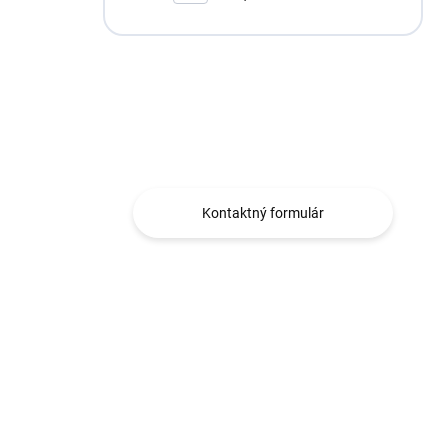
002
Máte otázku?
Obraťte sa na nás.
Kontaktný formulár