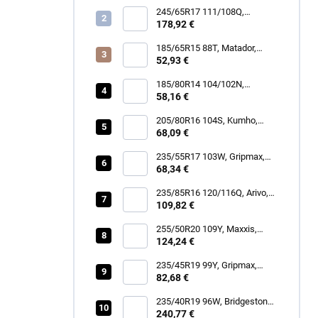
245/65R17 111/108Q,
BFGoodrich, MUD TERRAIN
178,92 €
T/A KM3
185/65R15 88T, Matador,
MP62 ALL WEATHER EVO
52,93 €
185/80R14 104/102N,
Security, TR-603 TRAILER
58,16 €
205/80R16 104S, Kumho,
ROAD VENTURE AT61
68,09 €
235/55R17 103W, Gripmax,
STATURE H/T
68,34 €
235/85R16 120/116Q, Arivo,
TERRAMAX ARV A/T
109,82 €
255/50R20 109Y, Maxxis,
VICTRA SPORT 6 VS6 SUV
124,24 €
235/45R19 99Y, Gripmax,
STATURE H/T
82,68 €
235/40R19 96W, Bridgestone,
DUELER ALL TERRAIN A/T
240,77 €