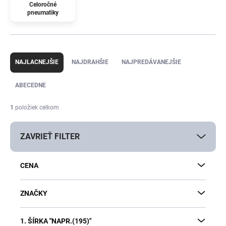
Celoročné
pneumatiky
R
a
NAJLACNEJŠIE
NAJDRAHŠIE
NAJPREDÁVANEJŠIE
d
e
ABECEDNE
n
i
1
položiek celkom
e
p
ZAVRIEŤ FILTER
r
o
d
CENA
u
k
t
ZNAČKY
o
v
1. ŠÍRKA "NAPR.(195)"