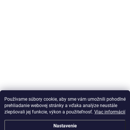
Používame súbory cookie, aby sme vám umožnili pohodlné
prehliadanie webovej stránky a vďaka analýze neustále
zlepšovali jej funkcie, výkon a použiteľnosť.
Viac informácií
Nastavenie
Vážený zákazník Info o DOT pneu nepodávame, vek