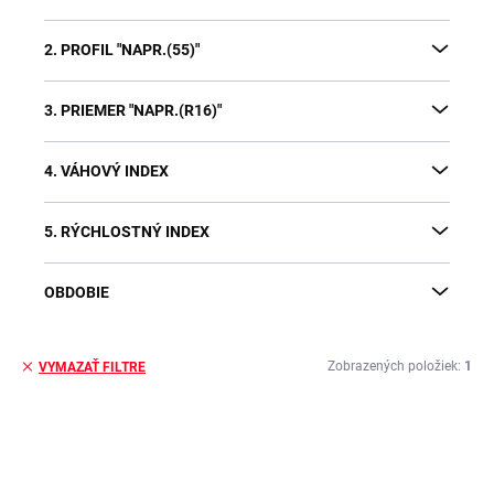
2. PROFIL "NAPR.(55)"
3. PRIEMER "NAPR.(R16)"
4. VÁHOVÝ INDEX
5. RÝCHLOSTNÝ INDEX
OBDOBIE
Zobrazených položiek:
1
VYMAZAŤ FILTRE
V
ý
p
i