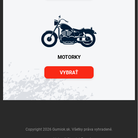
MOTORKY
VYBRAŤ
Copyright 2026
Gumiok.sk
. Všetky práva vyhradené.