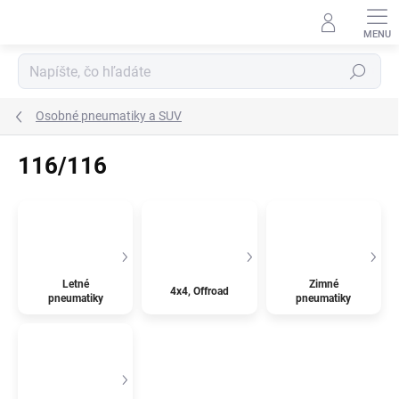
Prejsť
na
obsah
Hľadať
Osobné pneumatiky a SUV
116/116
Letné
Zimné
4x4, Offroad
pneumatiky
pneumatiky