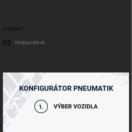
KONTAKT
info
@
gumiok.sk
KONFIGURÁTOR PNEUMATIK
VÝBER VOZIDLA
1.