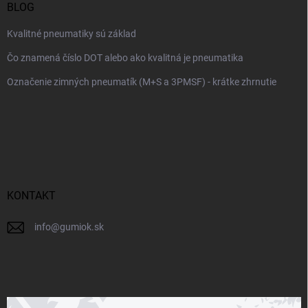
BLOG
Kvalitné pneumatiky sú základ
Čo znamená číslo DOT alebo ako kvalitná je pneumatika
Označenie zimných pneumatík (M+S a 3PMSF) - krátke zhrnutie
KONTAKT
info
@
gumiok.sk