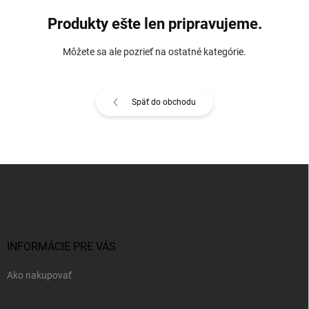
Produkty ešte len pripravujeme.
Môžete sa ale pozrieť na ostatné kategórie.
Späť do obchodu
Z
á
p
ä
t
i
INFORMÁCIE PRE VÁS
e
Ako nakupovať