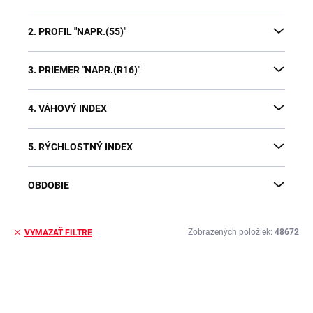
2. PROFIL "NAPR.(55)"
3. PRIEMER "NAPR.(R16)"
4. VÁHOVÝ INDEX
5. RÝCHLOSTNÝ INDEX
OBDOBIE
Zobrazených položiek:
48672
VYMAZAŤ FILTRE
V
ý
p
i