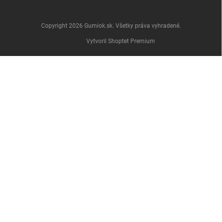
Copyright 2026
Gumiok.sk
. Všetky práva vyhradené.
Vytvoril Shoptet Premium