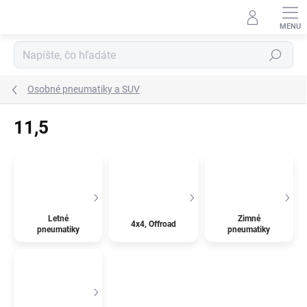
Prejsť
na
obsah
Hľadať
Osobné pneumatiky a SUV
11,5
Letné
Zimné
4x4, Offroad
pneumatiky
pneumatiky