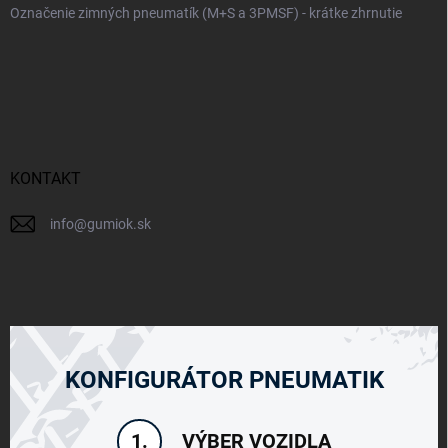
Označenie zimných pneumatík (M+S a 3PMSF) - krátke zhrnutie
KONTAKT
info
@
gumiok.sk
KONFIGURÁTOR PNEUMATIK
VÝBER VOZIDLA
1.