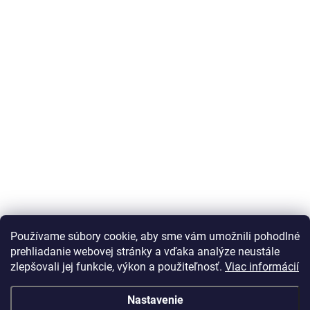
Používame súbory cookie, aby sme vám umožnili pohodlné
prehliadanie webovej stránky a vďaka analýze neustále
zlepšovali jej funkcie, výkon a použiteľnosť.
Viac informácií
Nastavenie
Vážený zákazník Info o DOT pneu nepodávame, vek