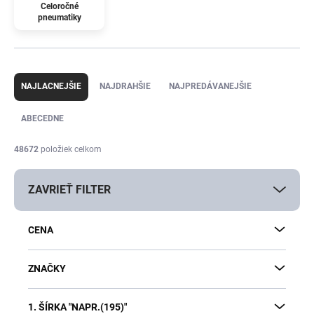
Celoročné
pneumatiky
R
a
NAJLACNEJŠIE
NAJDRAHŠIE
NAJPREDÁVANEJŠIE
d
e
ABECEDNE
n
i
48672
položiek celkom
e
p
ZAVRIEŤ FILTER
r
o
d
CENA
u
k
t
ZNAČKY
o
v
1. ŠÍRKA "NAPR.(195)"