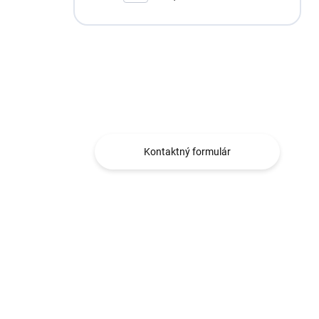
Máte otázku?
Obraťte sa na nás.
Kontaktný formulár