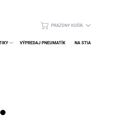
PRÁZDNY KOŠÍK
NÁKUPNÝ
KOŠÍK
TIKY
VÝPREDAJ PNEUMATÍK
NA STIAHNUTIE
N