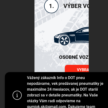
VÝBER VOZIDLA
1.
OSOBNÉ VOZIDLÁ SU
VYBRAŤ
Vážený zákazník Info o DOT pneu
nepodávame, vek predávanej pneumatiky je
maximálne 24 mesiacov, ak je DOT starší
Používame s
zobrazí sa v detaile pneumatiky. Na Vaše
prehliadanie
otázky Vám radi odpovieme na
jej funkcie,
gumiok.sk@gmail.com. Ďakujeme team