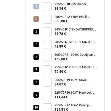
215/55R18 99V, Kleber,
DYNAXER HP5 SUV
99,54 €
285/40R22 110V, Pirelli,
SCORPION ZERO ALL
358,88 €
SEASON
245/45 R17 SNOWGRIPPER I
58,78 €
[99] V XL FR
205/55 R16 SPORT MASTER
[91] V
42,89 €
305/30R21 104H, Goodyear,
EAGLE TOURING
169,88 €
255/45 R18 SPORT MASTER
72,49 €
[103] Y XL FR
255/50R19 107Y, Sava,
INTENSA SUV 2
84,07 €
225/70R16 103T, Hankook,
RF11 DYNAPRO AT2
111,34 €
255/60R17 106V, Dunlop,
SPORT RESPONSE
152,51 €