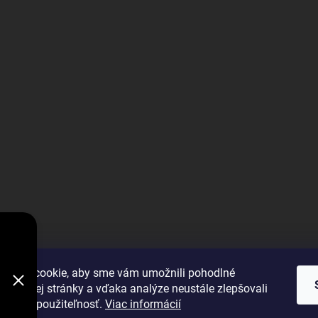
V
DODÁVKY
VYBRAŤ
úbory cookie, aby sme vám umožnili pohodlné
 webovej stránky a vďaka analýze neustále zlepšovali
 výkon a použiteľnosť.
Viac informácií