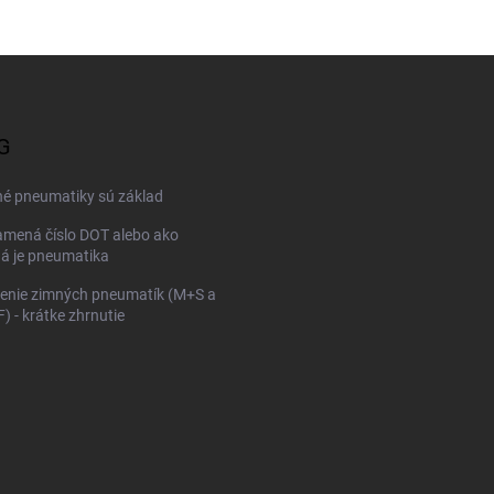
G
né pneumatiky sú základ
mená číslo DOT alebo ako
ná je pneumatika
enie zimných pneumatík (M+S a
 - krátke zhrnutie
KONFIGURÁTOR PNEUMAT