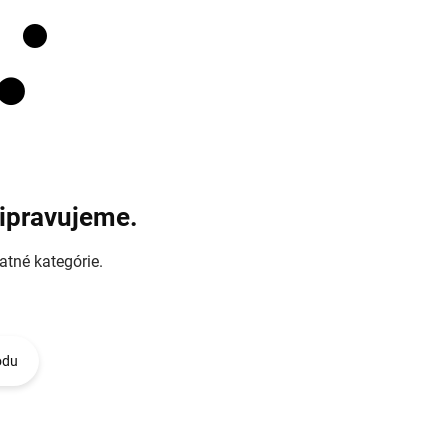
ripravujeme.
atné kategórie.
odu