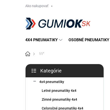
Prejsť
Ako nakupovať
na
obsah
4X4 PNEUMATIKY
OSOBNÉ PNEUMATIKY
Domov
11"
B
Kategórie
o
Preskočiť
č
kategórie
n
4x4 pneumatiky
ý
Letné pneumatiky 4x4
p
a
Zimné pneumatiky 4x4
n
Celoročné pneumatiky 4x4
e