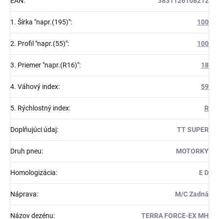
EAN
:
3831126108212
1. Šírka "napr.(195)"
:
100
2. Profil "napr.(55)"
:
100
3. Priemer "napr.(R16)"
:
18
4. Váhový index
:
59
5. Rýchlostný index
:
R
Doplňujúci údaj
:
TT SUPER
Druh pneu
:
MOTORKY
Homologizácia
:
E D
Náprava
:
M/C Zadná
Názov dezénu
:
TERRA FORCE-EX MH