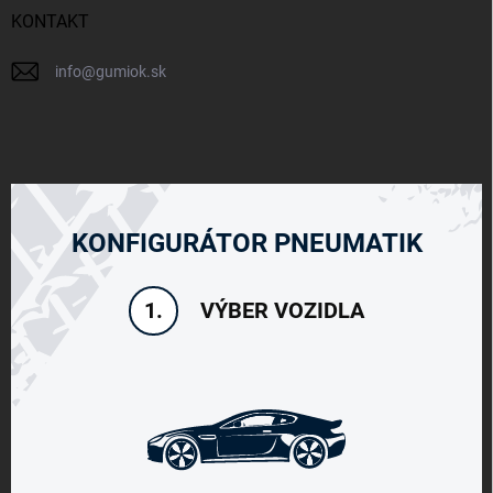
KONTAKT
info
@
gumiok.sk
KONFIGURÁTOR PNEUMATIK
VÝBER VOZIDLA
1.