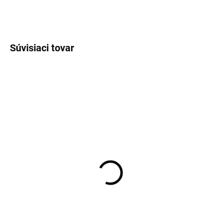
OPÝTAŤ SA
Súvisiaci tovar
SKLADOM DO 2-5TICH DNÍ
EXT SKLAD DO 7PRAC DNÍ
(>5 KS)
(>5 KS)
140/70R17 66H, Pirelli,
200/60R17 , Pirelli,
DIABLO ROSSO III
DIABLO SUPERBIKE
136,30 €
327,77 €
Do košíka
Do košíka