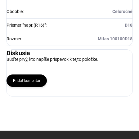
Obdobie
:
Celoročné
Priemer "napr.(R16)"
:
D18
Rozmer
:
Mitas 100100D18
Diskusia
Buďte prvý, kto napíše príspevok k tejto položke.
Pridať komentár
Z