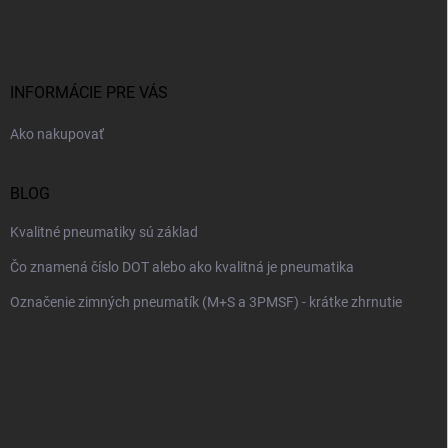
á
p
ä
t
i
INFORMÁCIE PRE VÁS
e
Ako nakupovať
BLOG
Kvalitné pneumatiky sú základ
Čo znamená číslo DOT alebo ako kvalitná je pneumatika
Označenie zimných pneumatík (M+S a 3PMSF) - krátke zhrnutie