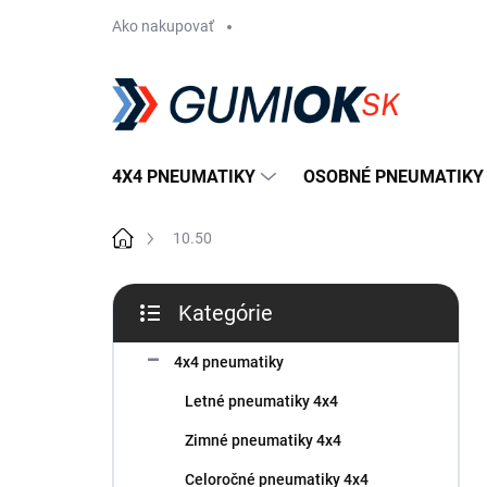
Prejsť
Ako nakupovať
na
obsah
4X4 PNEUMATIKY
OSOBNÉ PNEUMATIKY
Domov
10.50
B
Kategórie
o
Preskočiť
č
kategórie
n
4x4 pneumatiky
ý
Letné pneumatiky 4x4
p
a
Zimné pneumatiky 4x4
n
Celoročné pneumatiky 4x4
e