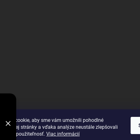
V
DODÁVKY
VYBRAŤ
úbory cookie, aby sme vám umožnili pohodlné
 webovej stránky a vďaka analýze neustále zlepšovali
 výkon a použiteľnosť.
Viac informácií