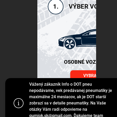
VÝBER VOZIDLA
1.
OSOBNÉ VOZIDLÁ SU
VYBRAŤ
Vážený zákazník Info o DOT pneu
nepodávame, vek predávanej pneumatiky je
maximálne 24 mesiacov, ak je DOT starší
Používame s
zobrazí sa v detaile pneumatiky. Na Vaše
prehliadanie
otázky Vám radi odpovieme na
jej funkcie,
gumiok.sk@gmail.com. Ďakujeme team