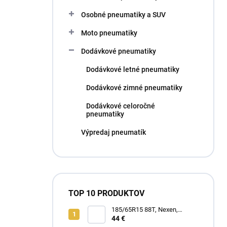
l
Osobné pneumatiky a SUV
Moto pneumatiky
Dodávkové pneumatiky
Dodávkové letné pneumatiky
Dodávkové zimné pneumatiky
Dodávkové celoročné
pneumatiky
Výpredaj pneumatík
TOP 10 PRODUKTOV
185/65R15 88T, Nexen,
WINGUARD SNOW G3 WH21
44 €