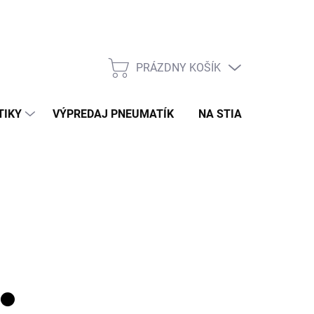
PRÁZDNY KOŠÍK
NÁKUPNÝ
KOŠÍK
TIKY
VÝPREDAJ PNEUMATÍK
NA STIAHNUTIE
N