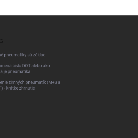
G
né pneumatiky sú základ
mená číslo DOT alebo ako
ná je pneumatika
enie zimných pneumatík (M+S a
 - krátke zhrnutie
KONFIGURÁTOR PNEUMAT