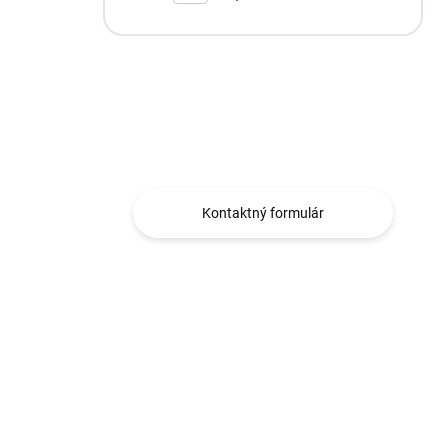
Máte otázku?
Obraťte sa na nás.
Kontaktný formulár