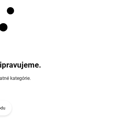
ripravujeme.
atné kategórie.
odu