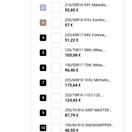
215/55R16 93Y, Matador,
MP47 HECTORRA 3
55,85 €
205/55R16 91H, Kumho,
WINTERCRAFT WP52+
57 €
225/45R17 94V, Fortune,
SNOWFUN FSR901
51,22 €
120/70R17 58W, Mitas,
SPORTFORCE+
105,08 €
190/55R17 75W, Mitas,
SPORTFORCE+
96,40 €
235/60R18 103V, Michelin,
LATITUDE TOUR HP
175,64 €
225/75R16 115/112S,
Hankook, RF12 DYNAPRO
124,43 €
AT2 XTREME
255/70 R16 GRIP MASTER
87,79 €
C/S [111] H
195/60 R15 SNOWGRIPPER I
[88] H
40,55 €