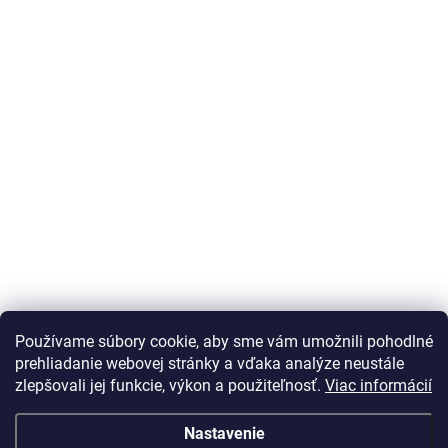
Používame súbory cookie, aby sme vám umožnili pohodlné
prehliadanie webovej stránky a vďaka analýze neustále
zlepšovali jej funkcie, výkon a použiteľnosť.
Viac informácií
Nastavenie
Vážený zákazník Info o DOT pneu nepodávame, vek