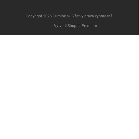
Copyright 2026
Gumiok.sk
. Všetky práva vyhradené.
Vytvoril Shoptet Premium