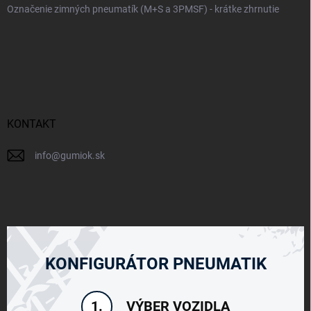
Označenie zimných pneumatík (M+S a 3PMSF) - krátke zhrnutie
KONTAKT
info
@
gumiok.sk
KONFIGURÁTOR PNEUMATIK
VÝBER VOZIDLA
1.