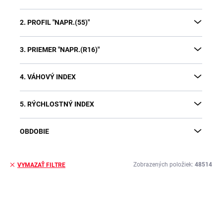
2. PROFIL "NAPR.(55)"
3. PRIEMER "NAPR.(R16)"
4. VÁHOVÝ INDEX
5. RÝCHLOSTNÝ INDEX
OBDOBIE
Zobrazených položiek:
48514
VYMAZAŤ FILTRE
V
ý
p
i