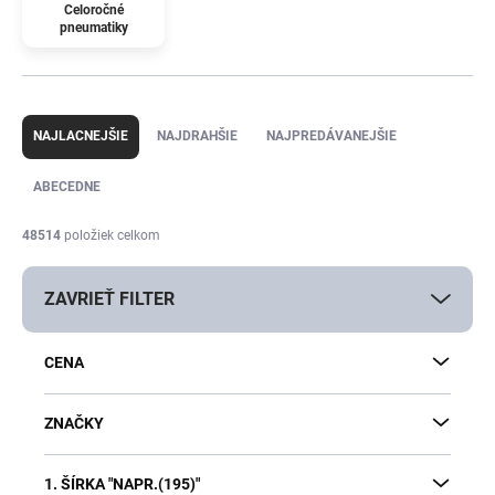
Celoročné
pneumatiky
R
a
NAJLACNEJŠIE
NAJDRAHŠIE
NAJPREDÁVANEJŠIE
d
e
ABECEDNE
n
i
48514
položiek celkom
e
p
ZAVRIEŤ FILTER
r
o
d
CENA
u
k
t
ZNAČKY
o
v
1. ŠÍRKA "NAPR.(195)"