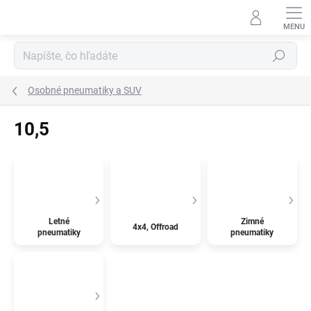
Prejsť
na
obsah
Hľadať
Osobné pneumatiky a SUV
10,5
Letné
Zimné
4x4, Offroad
pneumatiky
pneumatiky