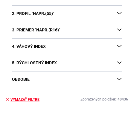
2. PROFIL "NAPR.(55)"
3. PRIEMER "NAPR.(R16)"
4. VÁHOVÝ INDEX
5. RÝCHLOSTNÝ INDEX
OBDOBIE
Zobrazených položiek:
40436
VYMAZAŤ FILTRE
V
ý
p
i