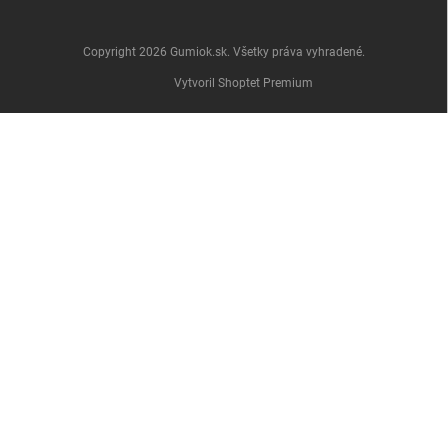
Copyright 2026
Gumiok.sk
. Všetky práva vyhradené.
Vytvoril Shoptet Premium