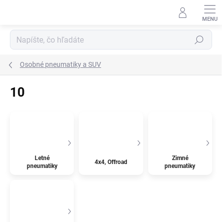
Prejsť
na
obsah
Hľadať
Osobné pneumatiky a SUV
10
Letné
Zimné
4x4, Offroad
pneumatiky
pneumatiky