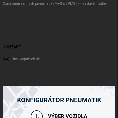
Označenie zimných pneumatík (M+S a 3PMSF) - krátke zhrnutie
KONTAKT
info
@
gumiok.sk
KONFIGURÁTOR PNEUMATIK
VÝBER VOZIDLA
1.