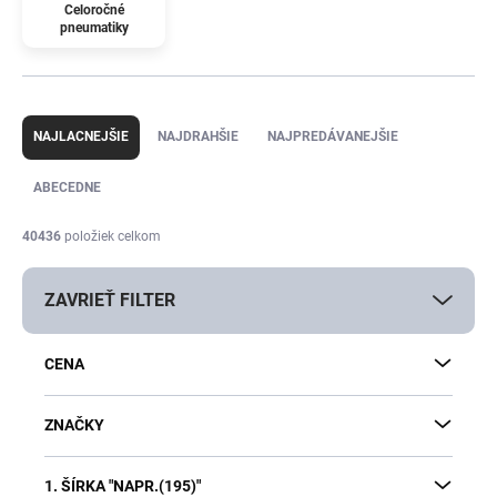
Celoročné
pneumatiky
R
a
NAJLACNEJŠIE
NAJDRAHŠIE
NAJPREDÁVANEJŠIE
d
e
ABECEDNE
n
i
40436
položiek celkom
e
p
ZAVRIEŤ FILTER
r
o
d
CENA
u
k
t
ZNAČKY
o
v
1. ŠÍRKA "NAPR.(195)"