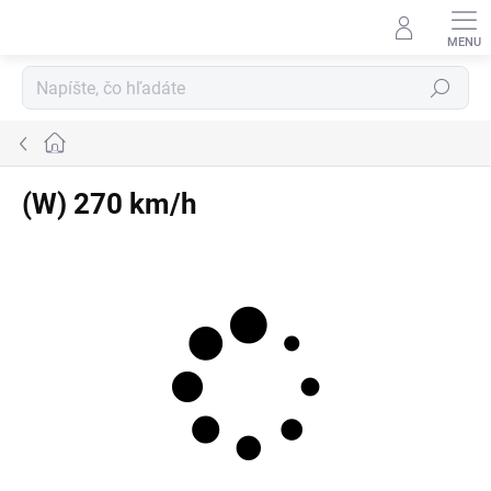
Prejsť
na
obsah
Hľadať
Domov
(W) 270 km/h