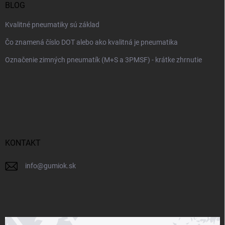
BLOG
Kvalitné pneumatiky sú základ
Čo znamená číslo DOT alebo ako kvalitná je pneumatika
Označenie zimných pneumatík (M+S a 3PMSF) - krátke zhrnutie
KONTAKT
info
@
gumiok.sk