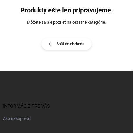
Produkty ešte len pripravujeme.
Môžete sa ale pozrieť na ostatné kategórie.
Späť do obchodu
Z
á
p
ä
t
i
INFORMÁCIE PRE VÁS
e
Ako nakupovať