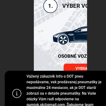
VÝBER VOZIDLA
1.
OSOBNÉ VOZIDLÁ SU
VYBRAŤ
Vážený zákazník Info o DOT pneu
nepodávame, vek predávanej pneumatiky je
maximálne 24 mesiacov, ak je DOT starší
Používame s
zobrazí sa v detaile pneumatiky. Na Vaše
prehliadanie
otázky Vám radi odpovieme na
jej funkcie,
gumiok.sk@gmail.com. Ďakujeme team