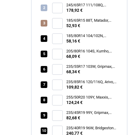
245/65R17 111/108Q,
BFGoodrich, MUD TERRAIN
178,92 €
T/A KM3
185/65R15 88T, Matador,
MP62 ALL WEATHER EVO
52,93 €
185/80R14 104/102N,
Security, TR-603 TRAILER
58,16 €
205/80R16 104S, Kumho,
ROAD VENTURE AT61
68,09 €
235/55R17 103W, Gripmax,
STATURE H/T
68,34 €
235/85R16 120/116Q, Arivo,
TERRAMAX ARV A/T
109,82 €
255/50R20 109Y, Maxxis,
VICTRA SPORT 6 VS6 SUV
124,24 €
235/45R19 99Y, Gripmax,
STATURE H/T
82,68 €
235/40R19 96W, Bridgestone,
DUELER ALL TERRAIN A/T
240,77 €