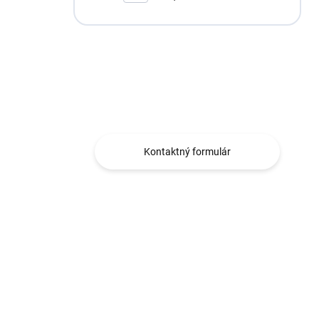
002
Máte otázku?
Obraťte sa na nás.
Kontaktný formulár