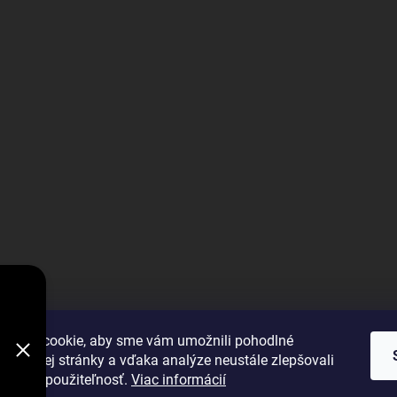
V
DODÁVKY
VYBRAŤ
úbory cookie, aby sme vám umožnili pohodlné
 webovej stránky a vďaka analýze neustále zlepšovali
 výkon a použiteľnosť.
Viac informácií