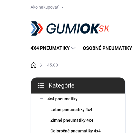
Prejsť
Ako nakupovať
na
obsah
4X4 PNEUMATIKY
OSOBNÉ PNEUMATIKY
Domov
45.00
B
Kategórie
o
Preskočiť
č
kategórie
n
4x4 pneumatiky
ý
Letné pneumatiky 4x4
p
a
Zimné pneumatiky 4x4
n
Celoročné pneumatiky 4x4
e