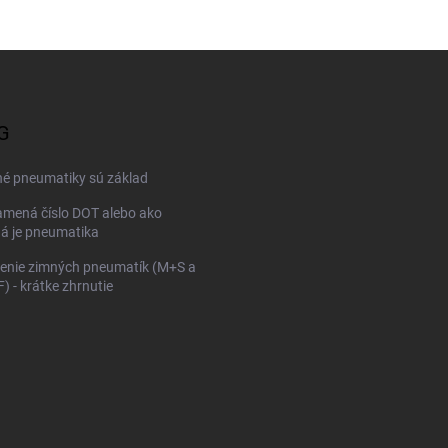
G
né pneumatiky sú základ
mená číslo DOT alebo ako
ná je pneumatika
enie zimných pneumatík (M+S a
 - krátke zhrnutie
KONFIGURÁTOR PNEUMAT