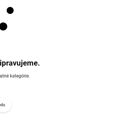
ripravujeme.
atné kategórie.
odu