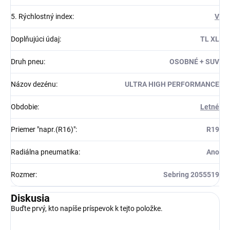
5. Rýchlostný index
:
V
Doplňujúci údaj
:
TL XL
Druh pneu
:
OSOBNÉ + SUV
Názov dezénu
:
ULTRA HIGH PERFORMANCE
Obdobie
:
Letné
Priemer "napr.(R16)"
:
R19
Radiálna pneumatika
:
Ano
Rozmer
:
Sebring 2055519
Diskusia
Buďte prvý, kto napíše príspevok k tejto položke.