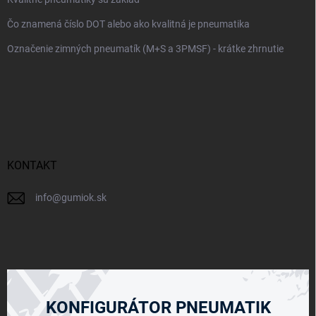
Čo znamená číslo DOT alebo ako kvalitná je pneumatika
Označenie zimných pneumatík (M+S a 3PMSF) - krátke zhrnutie
KONTAKT
info
@
gumiok.sk
KONFIGURÁTOR PNEUMATIK