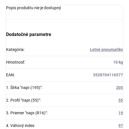
Popis produktu nie je dostupný
Dodatočné parametre
Kategória
:
Letné pneumatiky
Hmotnosť
:
10 kg
EAN
:
3528704116577
1. Šírka "napr.(195)"
:
205
2. Profil "napr.(55)"
:
55
3. Priemer "napr.(R16)"
:
19
4. Váhový index
:
97