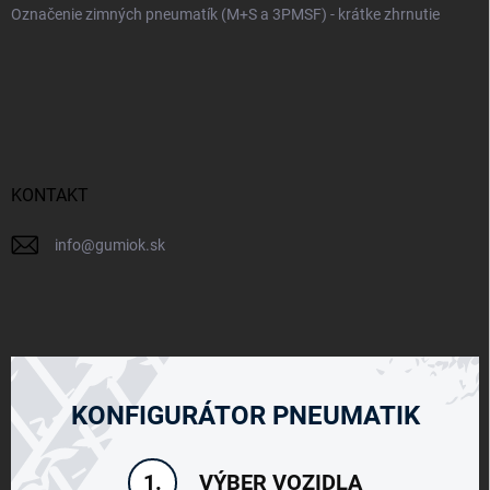
Označenie zimných pneumatík (M+S a 3PMSF) - krátke zhrnutie
KONTAKT
info
@
gumiok.sk
KONFIGURÁTOR PNEUMATIK
VÝBER VOZIDLA
1.