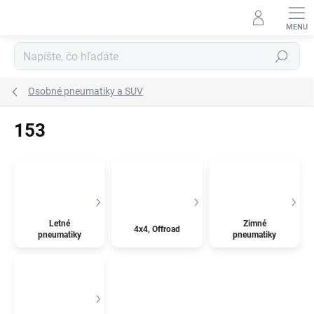
Prejsť
na
obsah
Hľadať
Osobné pneumatiky a SUV
153
Letné
Zimné
4x4, Offroad
pneumatiky
pneumatiky