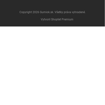
Copyright 2026
Gumiok.sk
. Všetky práva vyhradené.
Vytvoril Shoptet Premium