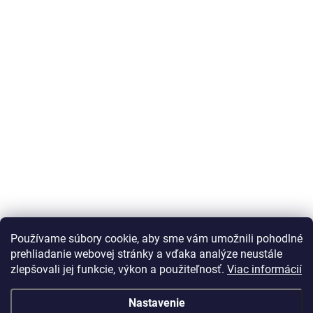
Používame súbory cookie, aby sme vám umožnili pohodlné
prehliadanie webovej stránky a vďaka analýze neustále
zlepšovali jej funkcie, výkon a použiteľnosť.
Viac informácií
Nastavenie
Vážený zákazník Info o DOT pneu nepodávame, vek