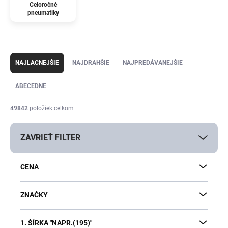
Celoročné
pneumatiky
R
a
NAJLACNEJŠIE
NAJDRAHŠIE
NAJPREDÁVANEJŠIE
d
e
ABECEDNE
n
i
49842
položiek celkom
e
p
ZAVRIEŤ FILTER
r
o
d
CENA
u
k
t
ZNAČKY
o
v
1. ŠÍRKA "NAPR.(195)"