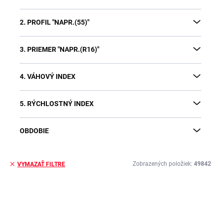
2. PROFIL "NAPR.(55)"
3. PRIEMER "NAPR.(R16)"
4. VÁHOVÝ INDEX
5. RÝCHLOSTNÝ INDEX
OBDOBIE
Zobrazených položiek:
49842
VYMAZAŤ FILTRE
V
ý
p
i